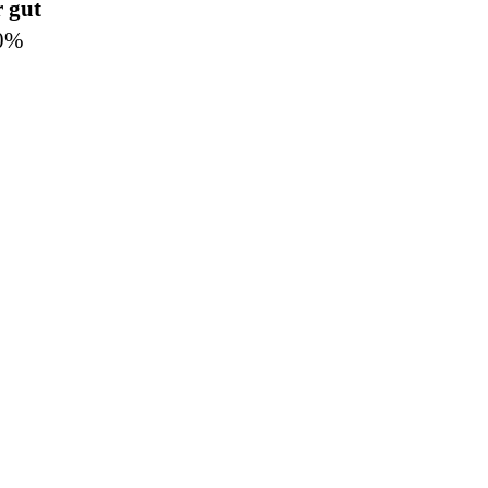
r gut
0%