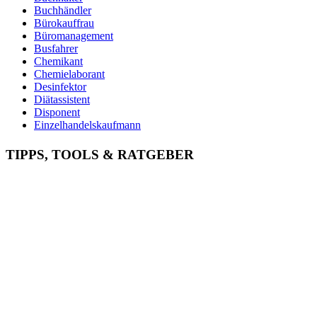
Buchhändler
Bürokauffrau
Büromanagement
Busfahrer
Chemikant
Chemielaborant
Desinfektor
Diätassistent
Disponent
Einzelhandelskaufmann
Elektroniker
Entspannungstherapeut
TIPPS, TOOLS & RATGEBER
Ergotherapeut
Ernährungsberater
Erzieher
Fachinformatiker
Fachinformatiker Anwendungsentwicklung
Fachinformatiker Systemintegration
Fachkraft für Lagerlogistik
Fachlagerist
Fahrlehrer
Fahrzeuglackierer
Familientherapeut
Fitnesstrainer
Florist