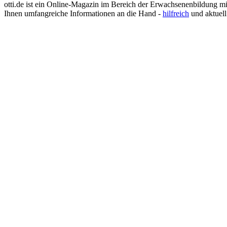
Justizvollzugsbeamter
otti.de ist ein Online-Magazin im Bereich der Erwachsenenbildung m
Kauffrau im Gesundheitswesen
Ihnen umfangreiche Informationen an die Hand -
hilfreich
und aktuell
Kinderpflegerin
Klimatechniker
Koch
Konditor
Kosmetikerin
Kraftfahrzeugmechatroniker
Krankenpflegehelfer
Krankenpfleger
Krankenschwester
Landschaftsgärtner
Lebensmittelkontrolleur
Lebensmitteltechniker
Lehrer
Logopäde
Lokführer
Maler und Lackierer
Masseur
Mediengestalter
Medizinische Dokumentationsassistentin
Medizinische Fachangestellte (MFA)
Optiker
Pädagogische Fachkraft
Personalsachbearbeiter