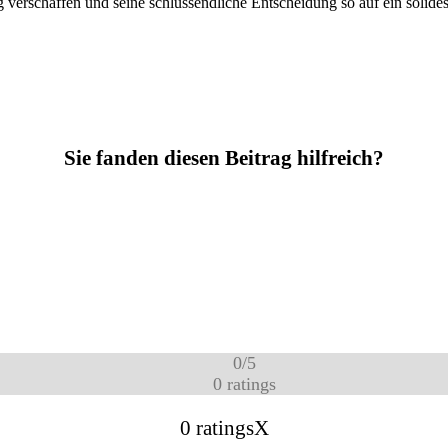
verschaffen und seine schlussendliche Entscheidung so auf ein solides
Sie fanden diesen Beitrag hilfreich?
0
/
5
0
ratings
0 ratings
X