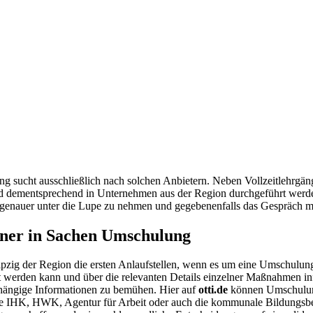
g sucht ausschließlich nach solchen Anbietern. Neben Vollzeitlehrgän
und dementsprechend in Unternehmen aus der Region durchgeführt werde
t genauer unter die Lupe zu nehmen und gegebenenfalls das Gespräch mi
tner in Sachen Umschulung
zig der Region die ersten Anlaufstellen, wenn es um eine Umschulung 
ert werden kann und über die relevanten Details einzelner Maßnahmen 
bhängige Informationen zu bemühen. Hier auf
otti.de
können Umschulungs
ie IHK, HWK, Agentur für Arbeit oder auch die kommunale Bildungsbe