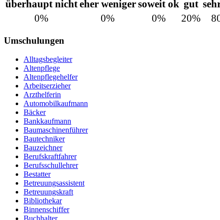
überhaupt nicht
eher weniger
soweit ok
gut
seh
0%
0%
0%
20%
8
Umschulungen
Alltagsbegleiter
Altenpflege
Altenpflegehelfer
Arbeitserzieher
Arzthelferin
Automobilkaufmann
Bäcker
Bankkaufmann
Baumaschinenführer
Bautechniker
Bauzeichner
Berufskraftfahrer
Berufsschullehrer
Bestatter
Betreuungsassistent
Betreuungskraft
Bibliothekar
Binnenschiffer
Buchhalter