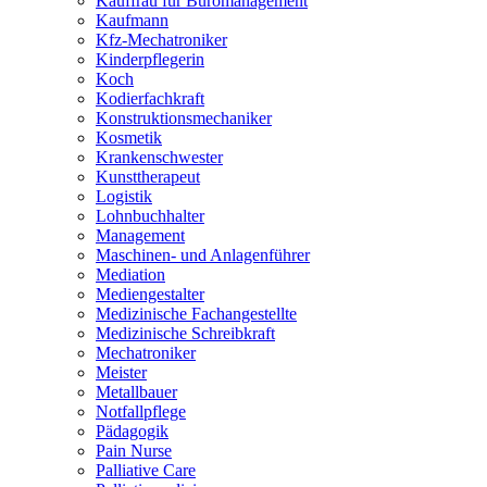
Kauffrau für Büromanagement
Kaufmann
Kfz-Mechatroniker
Kinderpflegerin
Koch
Kodierfachkraft
Konstruktionsmechaniker
Kosmetik
Krankenschwester
Kunsttherapeut
Logistik
Lohnbuchhalter
Management
Maschinen- und Anlagenführer
Mediation
Mediengestalter
Medizinische Fachangestellte
Medizinische Schreibkraft
Mechatroniker
Meister
Metallbauer
Notfallpflege
Pädagogik
Pain Nurse
Palliative Care