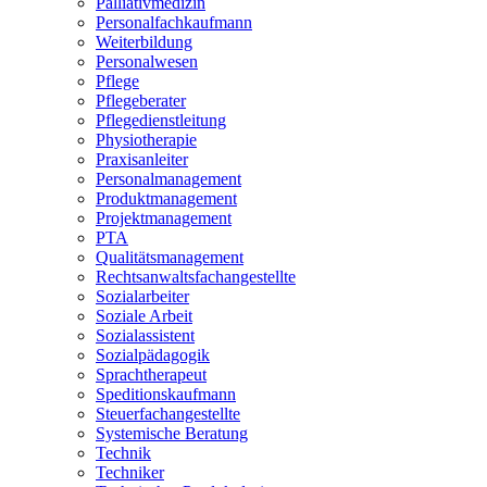
Palliativmedizin
Personalfachkaufmann
Weiterbildung
Personalwesen
Pflege
Pflegeberater
Pflegedienstleitung
Physiotherapie
Praxisanleiter
Personalmanagement
Produktmanagement
Projektmanagement
PTA
Qualitätsmanagement
Rechtsanwaltsfachangestellte
Sozialarbeiter
Soziale Arbeit
Sozialassistent
Sozialpädagogik
Sprachtherapeut
Speditionskaufmann
Steuerfachangestellte
Systemische Beratung
Technik
Techniker