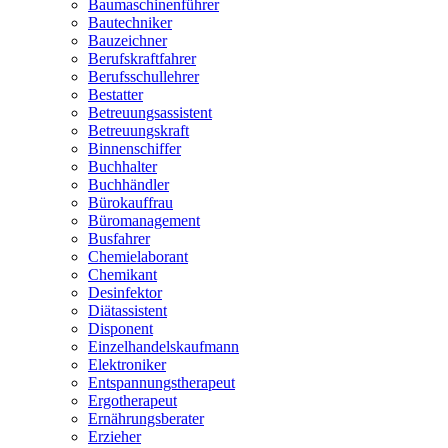
Baumaschinenführer
Bautechniker
Bauzeichner
Berufskraftfahrer
Berufsschullehrer
Bestatter
Betreuungsassistent
Betreuungskraft
Binnenschiffer
Buchhalter
Buchhändler
Bürokauffrau
Büromanagement
Busfahrer
Chemielaborant
Chemikant
Desinfektor
Diätassistent
Disponent
Einzelhandelskaufmann
Elektroniker
Entspannungstherapeut
Ergotherapeut
Ernährungsberater
Erzieher