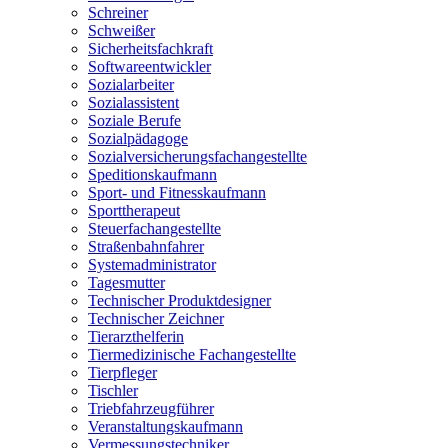
Schreiner
Schweißer
Sicherheitsfachkraft
Softwareentwickler
Sozialarbeiter
Sozialassistent
Soziale Berufe
Sozialpädagoge
Sozialversicherungsfachangestellte
Speditionskaufmann
Sport- und Fitnesskaufmann
Sporttherapeut
Steuerfachangestellte
Straßenbahnfahrer
Systemadministrator
Tagesmutter
Technischer Produktdesigner
Technischer Zeichner
Tierarzthelferin
Tiermedizinische Fachangestellte
Tierpfleger
Tischler
Triebfahrzeugführer
Veranstaltungskaufmann
Vermessungstechniker