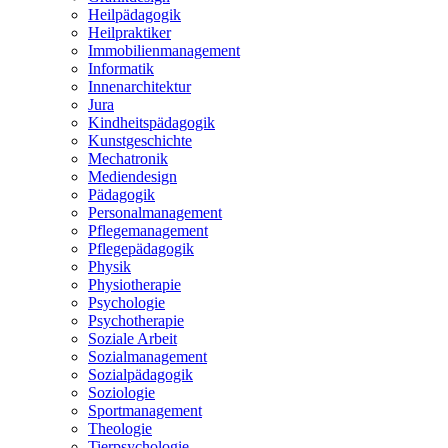
Heilpädagogik
Heilpraktiker
Immobilienmanagement
Informatik
Innenarchitektur
Jura
Kindheitspädagogik
Kunstgeschichte
Mechatronik
Mediendesign
Pädagogik
Personalmanagement
Pflegemanagement
Pflegepädagogik
Physik
Physiotherapie
Psychologie
Psychotherapie
Soziale Arbeit
Sozialmanagement
Sozialpädagogik
Soziologie
Sportmanagement
Theologie
Tierpsychologie