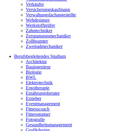
Verkäufer
Versicherungskaufmann
Verwaltungsfachangestellte
Webdesigner
Werkstoffprüfer
Zahntechniker
Zerspanungsmechaniker
Zollbeamter
Zweiradmechaniker
Berufsbegleitendes Studium
Architektur
Bauingenieur
Biologie
BWL
Elektrotechnik
Ergotherapie
Ernährungsberater
Erzieher
Eventmanagement
Fitnesscoach
Fitnesstrainer
Fotografie
Gesundheitsmanagement
Grafikdesign