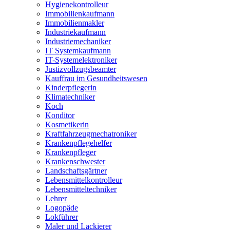
Hygienekontrolleur
Immobilienkaufmann
Immobilienmakler
Industriekaufmann
Industriemechaniker
IT Systemkaufmann
IT-Systemelektroniker
Justizvollzugsbeamter
Kauffrau im Gesundheitswesen
Kinderpflegerin
Klimatechniker
Koch
Konditor
Kosmetikerin
Kraftfahrzeugmechatroniker
Krankenpflegehelfer
Krankenpfleger
Krankenschwester
Landschaftsgärtner
Lebensmittelkontrolleur
Lebensmitteltechniker
Lehrer
Logopäde
Lokführer
Maler und Lackierer