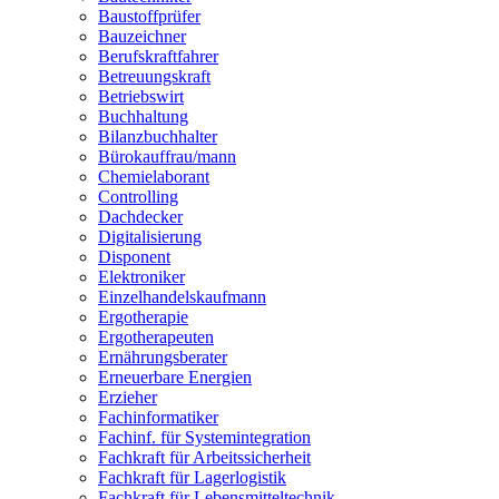
Baustoffprüfer
Bauzeichner
Berufskraftfahrer
Betreuungskraft
Betriebswirt
Buchhaltung
Bilanzbuchhalter
Bürokauffrau/mann
Chemielaborant
Controlling
Dachdecker
Digitalisierung
Disponent
Elektroniker
Einzelhandelskaufmann
Ergotherapie
Ergotherapeuten
Ernährungsberater
Erneuerbare Energien
Erzieher
Fachinformatiker
Fachinf. für Systemintegration
Fachkraft für Arbeitssicherheit
Fachkraft für Lagerlogistik
Fachkraft für Lebensmitteltechnik