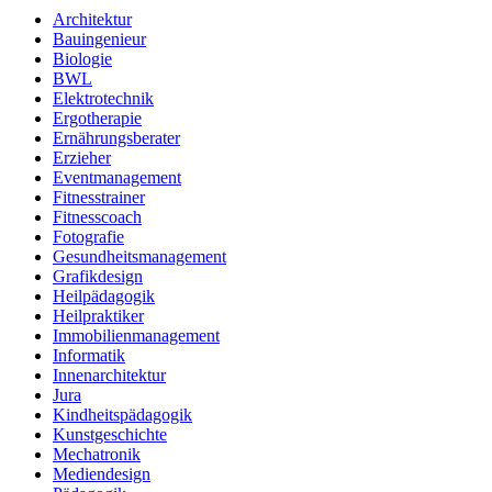
Architektur
Bauingenieur
Biologie
BWL
Elektrotechnik
Ergotherapie
Ernährungsberater
Erzieher
Eventmanagement
Fitnesstrainer
Fitnesscoach
Fotografie
Gesundheitsmanagement
Grafikdesign
Heilpädagogik
Heilpraktiker
Immobilienmanagement
Informatik
Innenarchitektur
Jura
Kindheitspädagogik
Kunstgeschichte
Mechatronik
Mediendesign