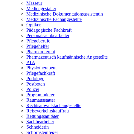
Masseur
Mediengestalter
Medizinische Dokumentationsassistentin
Medizinische Fachangestellte
Optiker
Pädagogische Fachkraft
Personalsachbearbeiter
Pflegeberufe
Pflegehelfer
Pharmareferent
Pharmazeutisch kaufmännische Angestellte
PTA
Physiotherapeut
Pflegefachkraft
Podologe
Postboten
Polizei
Programmierer
Raumausstatter
Rechtsanwaltsfachangestellte
Reiseverkehrskauffrau
Rettungssanitäter
Sachbearbeiter
Schneiderin
Schornsteinfeger