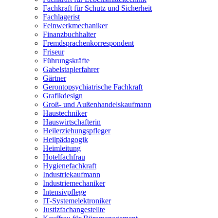
Fachkraft für Schutz und Sicherheit
Fachlagerist
Feinwerkmechaniker
Finanzbuchhalter
Fremdsprachenkorrespondent
Friseur
Führungskräfte
Gabelstaplerfahrer
Gärtner
Gerontopsychiatrische Fachkraft
Grafikdesign
Groß- und Außenhandelskaufmann
Haustechniker
Hauswirtschafterin
Heilerziehungspfleger
Heilpädagogik
Heimleitung
Hotelfachfrau
Hygienefachkraft
Industriekaufmann
Industriemechaniker
Intensivpflege
IT-Systemelektroniker
Justizfachangestellte