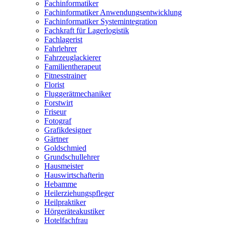
Fachinformatiker
Fachinformatiker Anwendungsentwicklung
Fachinformatiker Systemintegration
Fachkraft für Lagerlogistik
Fachlagerist
Fahrlehrer
Fahrzeuglackierer
Familientherapeut
Fitnesstrainer
Florist
Fluggerätmechaniker
Forstwirt
Friseur
Fotograf
Grafikdesigner
Gärtner
Goldschmied
Grundschullehrer
Hausmeister
Hauswirtschafterin
Hebamme
Heilerziehungspfleger
Heilpraktiker
Hörgeräteakustiker
Hotelfachfrau