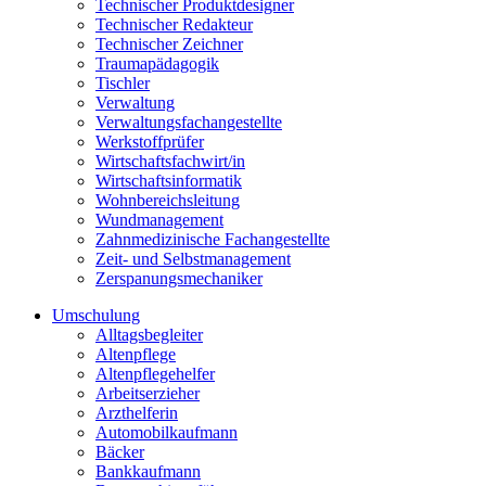
Technischer Produktdesigner
Technischer Redakteur
Technischer Zeichner
Traumapädagogik
Tischler
Verwaltung
Verwaltungsfachangestellte
Werkstoffprüfer
Wirtschaftsfachwirt/in
Wirtschaftsinformatik
Wohnbereichsleitung
Wundmanagement
Zahnmedizinische Fachangestellte
Zeit- und Selbstmanagement
Zerspanungsmechaniker
Umschulung
Alltagsbegleiter
Altenpflege
Altenpflegehelfer
Arbeitserzieher
Arzthelferin
Automobilkaufmann
Bäcker
Bankkaufmann