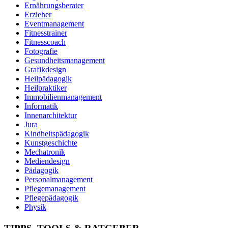
Ernährungsberater
Erzieher
Eventmanagement
Fitnesstrainer
Fitnesscoach
Fotografie
Gesundheitsmanagement
Grafikdesign
Heilpädagogik
Heilpraktiker
Immobilienmanagement
Informatik
Innenarchitektur
Jura
Kindheitspädagogik
Kunstgeschichte
Mechatronik
Mediendesign
Pädagogik
Personalmanagement
Pflegemanagement
Pflegepädagogik
Physik
Physiotherapie
Psychologie