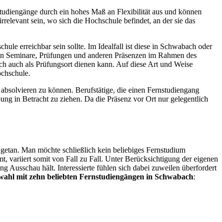
studiengänge durch ein hohes Maß an Flexibilität aus und können
levant sein, wo sich die Hochschule befindet, an der sie das
ule erreichbar sein sollte. Im Idealfall ist diese in Schwabach oder
ichen Seminare, Prüfungen und anderen Präsenzen im Rahmen des
h auch als Prüfungsort dienen kann. Auf diese Art und Weise
ochschule.
solvieren zu können. Berufstätige, die einen Fernstudiengang
g in Betracht zu ziehen. Da die Präsenz vor Ort nur gelegentlich
getan. Man möchte schließlich kein beliebiges Fernstudium
, variiert somit von Fall zu Fall. Unter Berücksichtigung der eigenen
Ausschau hält. Interessierte fühlen sich dabei zuweilen überfordert
ahl mit zehn beliebten Fernstudiengängen in Schwabach
: