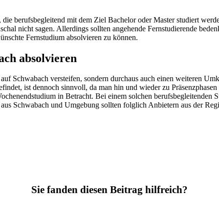
en, die berufsbegleitend mit dem Ziel Bachelor oder Master studiert w
hal nicht sagen. Allerdings sollten angehende Fernstudierende bedenke
ünschte Fernstudium absolvieren zu können.
ach absolvieren
r auf Schwabach versteifen, sondern durchaus auch einen weiteren Umkr
efindet, ist dennoch sinnvoll, da man hin und wieder zu Präsenzphasen
Wochenendstudium in Betracht. Bei einem solchen berufsbegleitenden S
 aus Schwabach und Umgebung sollten folglich Anbietern aus der Regi
Sie fanden diesen Beitrag hilfreich?