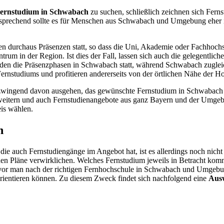
ernstudium in Schwabach
zu suchen, schließlich zeichnen sich Fern
sprechend sollte es für Menschen aus Schwabach und Umgebung eher irre
den durchaus Präsenzen statt, so dass die Uni, Akademie oder Fachhochsch
trum in der Region. Ist dies der Fall, lassen sich auch die gelegentl
nden die Präsenzphasen in Schwabach statt, während Schwabach zugleic
Fernstudiums und profitieren andererseits von der örtlichen Nähe der H
wingend davon ausgehen, das gewünschte Fernstudium in Schwabach ab
weitern und auch Fernstudienangebote aus ganz Bayern und der Umgebun
eis wählen.
h
 auch Fernstudiengänge im Angebot hat, ist es allerdings noch nicht 
chen Pläne verwirklichen. Welches Fernstudium jeweils in Betracht kommt
vor man nach der richtigen Fernhochschule in Schwabach und Umgebung 
orientieren können. Zu diesem Zweck findet sich nachfolgend eine
Ausw