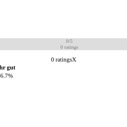
0
/
5
0
ratings
0 ratings
X
hr gut
66.7%