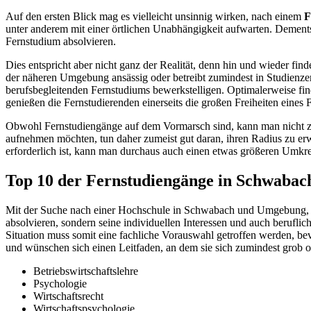
Auf den ersten Blick mag es vielleicht unsinnig wirken, nach einem
F
unter anderem mit einer örtlichen Unabhängigkeit aufwarten. Dement
Fernstudium absolvieren.
Dies entspricht aber nicht ganz der Realität, denn hin und wieder fin
der näheren Umgebung ansässig oder betreibt zumindest in Studienzen
berufsbegleitenden Fernstudiums bewerkstelligen. Optimalerweise fi
genießen die Fernstudierenden einerseits die großen Freiheiten eines 
Obwohl Fernstudiengänge auf dem Vormarsch sind, kann man nicht z
aufnehmen möchten, tun daher zumeist gut daran, ihren Radius zu er
erforderlich ist, kann man durchaus auch einen etwas größeren Umkr
Top 10 der Fernstudiengänge in Schwabac
Mit der Suche nach einer Hochschule in Schwabach und Umgebung, die
absolvieren, sondern seine individuellen Interessen und auch berufli
Situation muss somit eine fachliche Vorauswahl getroffen werden, be
und wünschen sich einen Leitfaden, an dem sie sich zumindest grob 
Betriebswirtschaftslehre
Psychologie
Wirtschaftsrecht
Wirtschaftspsychologie