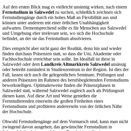
Auf den ersten Blick mag es vielleicht unsinnig wirken, nach einem
Fernstudium in Salzwedel
zu suchen, schließlich zeichnen sich
Fernstudiengänge durch ein hohes Maß an Flexibilität aus und
können unter anderem mit einer örtlichen Unabhängigkeit
aufwarten. Dementsprechend sollte es für Menschen aus Salzwedel
und Umgebung eher irrelevant sein, wo sich die Hochschule
befindet, an der sie das Fernstudium absolvieren.
Dies entspricht aber nicht ganz der Realität, denn hin und wieder
finden durchaus Präsenzen statt, so dass die Uni, Akademie oder
Fachhochschule erreichbar sein sollte. Im Idealfall ist diese in
Salzwedel oder dem
Landkreis Altmarkkreis Salzwedel
ansässig
oder betreibt zumindest in Studienzentrum in der Region. Ist dies der
Fall, lassen sich auch die gelegentlichen Seminare, Prüfungen und
anderen Präsenzen im Rahmen des berufsbegleitenden Fernstudiums
bewerkstelligen. Optimalerweise finden die Präsenzphasen in
Salzwedel statt, während Salzwedel zugleich auch als Prüfungsort
dienen kann. Auf diese Art und Weise genießen die
Fernstudierenden einerseits die großen Freiheiten eines
Fernstudiums und profitieren andererseits von der örtlichen Nähe
der Hochschule.
Obwohl Fernstudiengänge auf dem Vormarsch sind, kann man nicht
zwingend davon ausgehen, das gewünschte Fernstudium in