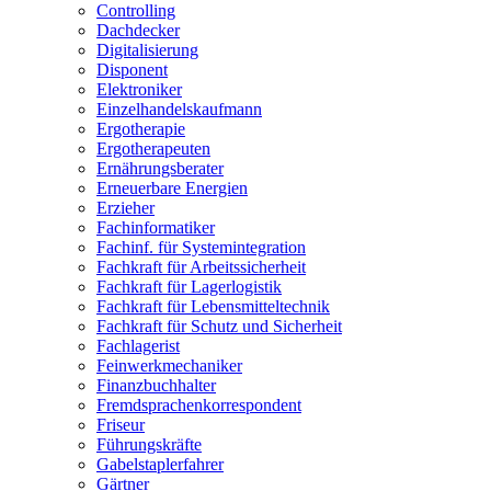
Controlling
Dachdecker
Digitalisierung
Disponent
Elektroniker
Einzelhandelskaufmann
Ergotherapie
Ergotherapeuten
Ernährungsberater
Erneuerbare Energien
Erzieher
Fachinformatiker
Fachinf. für Systemintegration
Fachkraft für Arbeitssicherheit
Fachkraft für Lagerlogistik
Fachkraft für Lebensmitteltechnik
Fachkraft für Schutz und Sicherheit
Fachlagerist
Feinwerkmechaniker
Finanzbuchhalter
Fremdsprachenkorrespondent
Friseur
Führungskräfte
Gabelstaplerfahrer
Gärtner