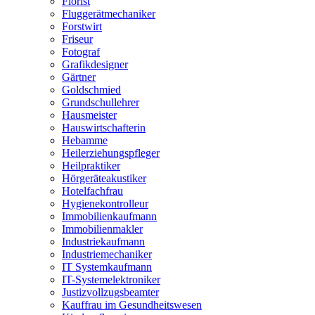
Florist
Fluggerätmechaniker
Forstwirt
Friseur
Fotograf
Grafikdesigner
Gärtner
Goldschmied
Grundschullehrer
Hausmeister
Hauswirtschafterin
Hebamme
Heilerziehungspfleger
Heilpraktiker
Hörgeräteakustiker
Hotelfachfrau
Hygienekontrolleur
Immobilienkaufmann
Immobilienmakler
Industriekaufmann
Industriemechaniker
IT Systemkaufmann
IT-Systemelektroniker
Justizvollzugsbeamter
Kauffrau im Gesundheitswesen