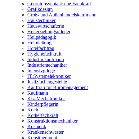
Gerontopsychiatrische Fachkraft
Grafikdesign
Groß- und Außenhandelskaufmann
Haustechniker
Hauswirtschafterin
Heilerziehungspfleger
Heilpädagogik
Heimleitung
Hotelfachfrau
Hygienefachkraft
Industriekaufmann
Industriemechaniker
Intensivpflege
IT-Systemelektroniker
Justizfachangestellte
Kauffrau für Büromanagement
Kaufmann
Kfz-Mechatroniker
Kinderpflegerin
Koch
Kodierfachkraft
Konstruktionsmechaniker
Kosmetik
Krankenschwester
Kunsttherapeut