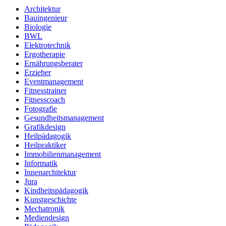
Architektur
Bauingenieur
Biologie
BWL
Elektrotechnik
Ergotherapie
Ernährungsberater
Erzieher
Eventmanagement
Fitnesstrainer
Fitnesscoach
Fotografie
Gesundheitsmanagement
Grafikdesign
Heilpädagogik
Heilpraktiker
Immobilienmanagement
Informatik
Innenarchitektur
Jura
Kindheitspädagogik
Kunstgeschichte
Mechatronik
Mediendesign