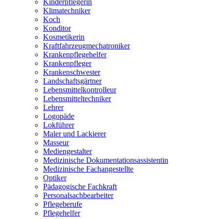
Kinderpflegerin
Klimatechniker
Koch
Konditor
Kosmetikerin
Kraftfahrzeugmechatroniker
Krankenpflegehelfer
Krankenpfleger
Krankenschwester
Landschaftsgärtner
Lebensmittelkontrolleur
Lebensmitteltechniker
Lehrer
Logopäde
Lokführer
Maler und Lackierer
Masseur
Mediengestalter
Medizinische Dokumentationsassistentin
Medizinische Fachangestellte
Optiker
Pädagogische Fachkraft
Personalsachbearbeiter
Pflegeberufe
Pflegehelfer