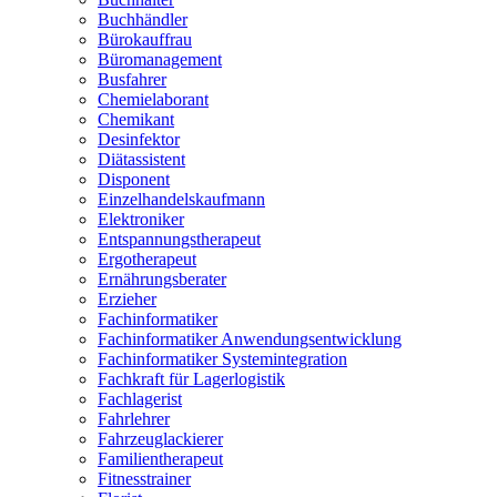
Buchhändler
Bürokauffrau
Büromanagement
Busfahrer
Chemielaborant
Chemikant
Desinfektor
Diätassistent
Disponent
Einzelhandelskaufmann
Elektroniker
Entspannungstherapeut
Ergotherapeut
Ernährungsberater
Erzieher
Fachinformatiker
Fachinformatiker Anwendungsentwicklung
Fachinformatiker Systemintegration
Fachkraft für Lagerlogistik
Fachlagerist
Fahrlehrer
Fahrzeuglackierer
Familientherapeut
Fitnesstrainer