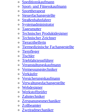
Speditionskaufmann
Sport- und Fitnesskaufmann
Sporttherapeut
Steuerfachangestellte
Straßenbahnfahrer
Systemadministrator
Tagesmutter
Technischer Produktdesigner
Technischer Zeichner
Tierarzthelferin
Tiermedizinische Fachangestellte
Tierpfleger
Tischler
Triebfahrzeugführer
Veranstaltungskaufmann
Vermessungstechniker
Verkäufer
Versicherungskaufmann
Verwaltungsfachangestellte
Webdesigner
Werkstoffprüfer
Zahntechniker
Zerspanungsmechaniker
Zollbeamter
Zweiradmechaniker