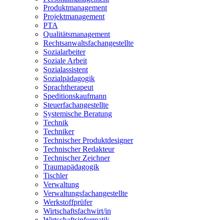
Produktmanagement
Projektmanagement
PTA
Qualitätsmanagement
Rechtsanwaltsfachangestellte
Sozialarbeiter
Soziale Arbeit
Sozialassistent
Sozialpädagogik
Sprachtherapeut
Speditionskaufmann
Steuerfachangestellte
Systemische Beratung
Technik
Techniker
Technischer Produktdesigner
Technischer Redakteur
Technischer Zeichner
Traumapädagogik
Tischler
Verwaltung
Verwaltungsfachangestellte
Werkstoffprüfer
Wirtschaftsfachwirt/in
Wirtschaftsinformatik