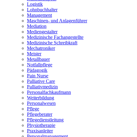
Logistik
Lohnbuchhalter
Management
Maschinen- und Anlagenführer
Mediation
Mediengestalter
Medizinische Fachangestellte
Medizinische Schreibkraft
Mechatroniker
Meister
Metallbauer
Notfallpflege
Pädagogik
Pain Nurse
Palliative Care
Palliativmedizin
Personalfachkaufmann
Weiterbildung
Personalwesen
Pflege
Pflegeberater
Pflegedienstleitung
Physiotherapie
Praxisanleiter
Personalmanagement