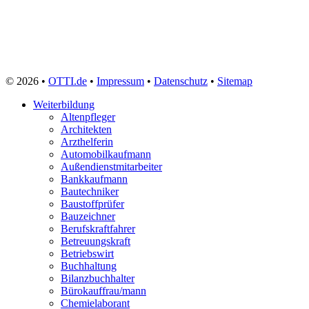
© 2026 •
OTTI.de
•
Impressum
•
Datenschutz
•
Sitemap
Weiterbildung
Altenpfleger
Architekten
Arzthelferin
Automobilkaufmann
Außendienstmitarbeiter
Bankkaufmann
Bautechniker
Baustoffprüfer
Bauzeichner
Berufskraftfahrer
Betreuungskraft
Betriebswirt
Buchhaltung
Bilanzbuchhalter
Bürokauffrau/mann
Chemielaborant