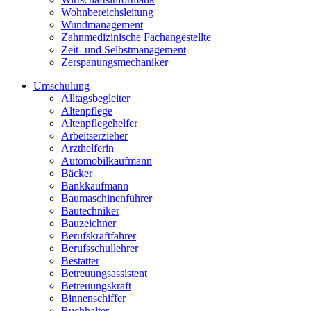
Wohnbereichsleitung
Wundmanagement
Zahnmedizinische Fachangestellte
Zeit- und Selbstmanagement
Zerspanungsmechaniker
Umschulung
Alltagsbegleiter
Altenpflege
Altenpflegehelfer
Arbeitserzieher
Arzthelferin
Automobilkaufmann
Bäcker
Bankkaufmann
Baumaschinenführer
Bautechniker
Bauzeichner
Berufskraftfahrer
Berufsschullehrer
Bestatter
Betreuungsassistent
Betreuungskraft
Binnenschiffer
Buchhalter