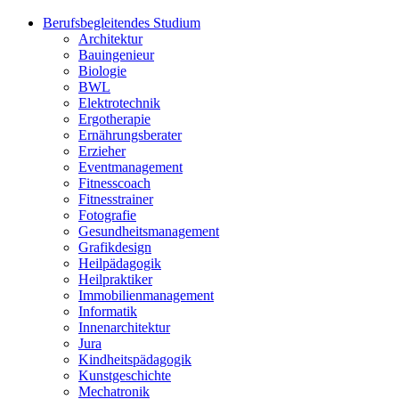
Berufsbegleitendes Studium
Architektur
Bauingenieur
Biologie
BWL
Elektrotechnik
Ergotherapie
Ernährungsberater
Erzieher
Eventmanagement
Fitnesscoach
Fitnesstrainer
Fotografie
Gesundheitsmanagement
Grafikdesign
Heilpädagogik
Heilpraktiker
Immobilienmanagement
Informatik
Innenarchitektur
Jura
Kindheitspädagogik
Kunstgeschichte
Mechatronik