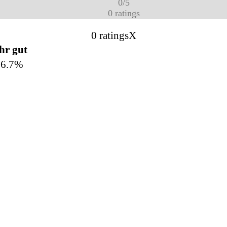
0
/
5
0
ratings
0 ratings
X
hr gut
66.7%