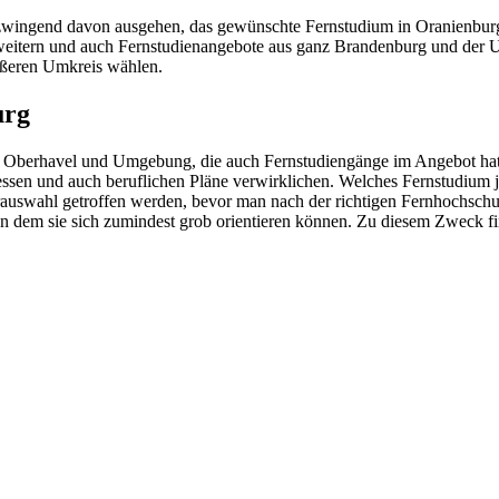
ingend davon ausgehen, das gewünschte Fernstudium in Oranienburg a
weitern und auch Fernstudienangebote aus ganz Brandenburg und der U
rößeren Umkreis wählen.
urg
Oberhavel und Umgebung, die auch Fernstudiengänge im Angebot hat, is
essen und auch beruflichen Pläne verwirklichen. Welches Fernstudium je
orauswahl getroffen werden, bevor man nach der richtigen Fernhochschu
an dem sie sich zumindest grob orientieren können. Zu diesem Zweck f