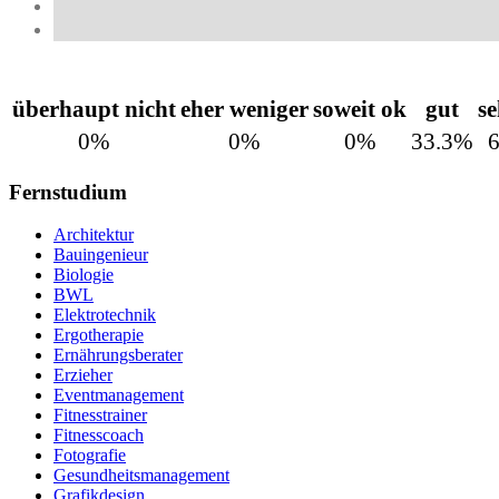
überhaupt nicht
eher weniger
soweit ok
gut
se
0%
0%
0%
33.3%
Fernstudium
Architektur
Bauingenieur
Biologie
BWL
Elektrotechnik
Ergotherapie
Ernährungsberater
Erzieher
Eventmanagement
Fitnesstrainer
Fitnesscoach
Fotografie
Gesundheitsmanagement
Grafikdesign