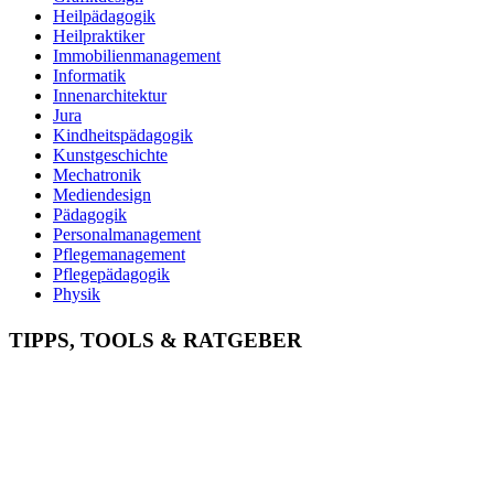
Heilpädagogik
Heilpraktiker
Immobilienmanagement
Informatik
Innenarchitektur
Jura
Kindheitspädagogik
Kunstgeschichte
Mechatronik
Mediendesign
Pädagogik
Personalmanagement
Pflegemanagement
Pflegepädagogik
Physik
Physiotherapie
Psychologie
TIPPS, TOOLS & RATGEBER
Psychotherapie
Soziale Arbeit
Sozialmanagement
Sozialpädagogik
Soziologie
Sportmanagement
Theologie
Tierpsychologie