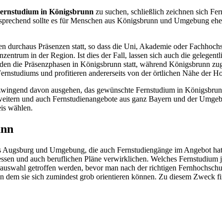
ernstudium in Königsbrunn
zu suchen, schließlich zeichnen sich Fe
prechend sollte es für Menschen aus Königsbrunn und Umgebung eher ir
en durchaus Präsenzen statt, so dass die Uni, Akademie oder Fachhochsch
enzentrum in der Region. Ist dies der Fall, lassen sich auch die gele
nden die Präsenzphasen in Königsbrunn statt, während Königsbrunn zug
Fernstudiums und profitieren andererseits von der örtlichen Nähe der H
wingend davon ausgehen, das gewünschte Fernstudium in Königsbrunn a
weitern und auch Fernstudienangebote aus ganz Bayern und der Umgebun
eis wählen.
unn
Augsburg und Umgebung, die auch Fernstudiengänge im Angebot hat, is
essen und auch beruflichen Pläne verwirklichen. Welches Fernstudium je
orauswahl getroffen werden, bevor man nach der richtigen Fernhochsch
an dem sie sich zumindest grob orientieren können. Zu diesem Zweck f