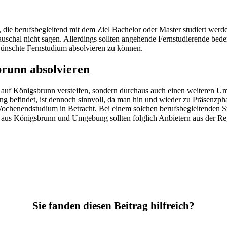
en, die berufsbegleitend mit dem Ziel Bachelor oder Master studiert w
schal nicht sagen. Allerdings sollten angehende Fernstudierende beden
ünschte Fernstudium absolvieren zu können.
brunn absolvieren
r auf Königsbrunn versteifen, sondern durchaus auch einen weiteren Um
ung befindet, ist dennoch sinnvoll, da man hin und wieder zu Präsenzp
Wochenendstudium in Betracht. Bei einem solchen berufsbegleitenden S
 aus Königsbrunn und Umgebung sollten folglich Anbietern aus der Re
Sie fanden diesen Beitrag hilfreich?