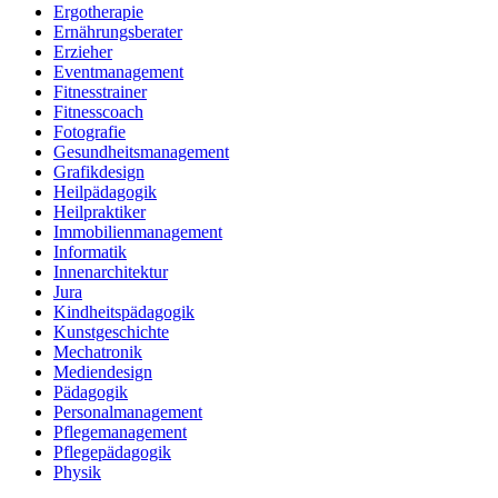
Ergotherapie
Ernährungsberater
Erzieher
Eventmanagement
Fitnesstrainer
Fitnesscoach
Fotografie
Gesundheitsmanagement
Grafikdesign
Heilpädagogik
Heilpraktiker
Immobilienmanagement
Informatik
Innenarchitektur
Jura
Kindheitspädagogik
Kunstgeschichte
Mechatronik
Mediendesign
Pädagogik
Personalmanagement
Pflegemanagement
Pflegepädagogik
Physik
Physiotherapie