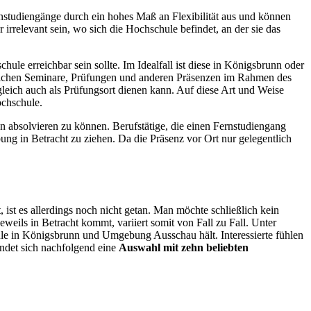
rnstudiengänge durch ein hohes Maß an Flexibilität aus und können
relevant sein, wo sich die Hochschule befindet, an der sie das
ule erreichbar sein sollte. Im Idealfall ist diese in Königsbrunn oder
gentlichen Seminare, Prüfungen und anderen Präsenzen im Rahmen des
leich auch als Prüfungsort dienen kann. Auf diese Art und Weise
ochschule.
bsolvieren zu können. Berufstätige, die einen Fernstudiengang
g in Betracht zu ziehen. Da die Präsenz vor Ort nur gelegentlich
t es allerdings noch nicht getan. Man möchte schließlich kein
weils in Betracht kommt, variiert somit von Fall zu Fall. Unter
ule in Königsbrunn und Umgebung Ausschau hält. Interessierte fühlen
indet sich nachfolgend eine
Auswahl mit zehn beliebten