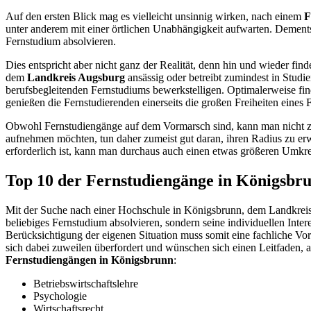
Auf den ersten Blick mag es vielleicht unsinnig wirken, nach einem
F
unter anderem mit einer örtlichen Unabhängigkeit aufwarten. Dements
Fernstudium absolvieren.
Dies entspricht aber nicht ganz der Realität, denn hin und wieder find
dem
Landkreis Augsburg
ansässig oder betreibt zumindest in Studi
berufsbegleitenden Fernstudiums bewerkstelligen. Optimalerweise fi
genießen die Fernstudierenden einerseits die großen Freiheiten eines 
Obwohl Fernstudiengänge auf dem Vormarsch sind, kann man nicht z
aufnehmen möchten, tun daher zumeist gut daran, ihren Radius zu er
erforderlich ist, kann man durchaus auch einen etwas größeren Umkr
Top 10 der Fernstudiengänge in Königsbr
Mit der Suche nach einer Hochschule in Königsbrunn, dem Landkreis 
beliebiges Fernstudium absolvieren, sondern seine individuellen Inter
Berücksichtigung der eigenen Situation muss somit eine fachliche V
sich dabei zuweilen überfordert und wünschen sich einen Leitfaden, 
Fernstudiengängen in Königsbrunn
:
Betriebswirtschaftslehre
Psychologie
Wirtschaftsrecht