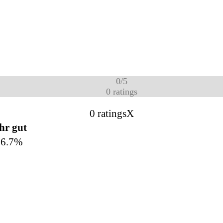
0
/
5
0
ratings
0 ratings
X
hr gut
66.7%