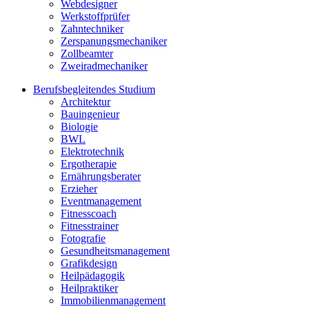
Webdesigner
Werkstoffprüfer
Zahntechniker
Zerspanungsmechaniker
Zollbeamter
Zweiradmechaniker
Berufsbegleitendes Studium
Architektur
Bauingenieur
Biologie
BWL
Elektrotechnik
Ergotherapie
Ernährungsberater
Erzieher
Eventmanagement
Fitnesscoach
Fitnesstrainer
Fotografie
Gesundheitsmanagement
Grafikdesign
Heilpädagogik
Heilpraktiker
Immobilienmanagement