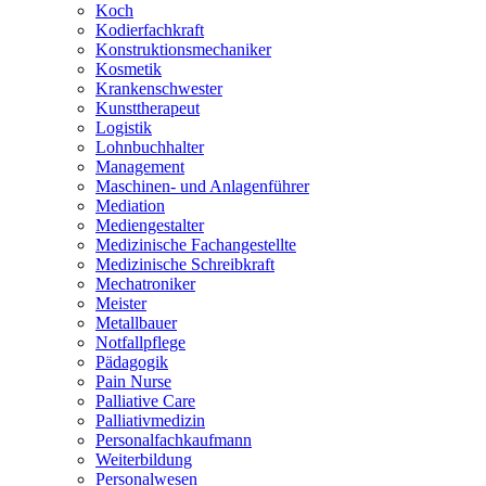
Koch
Kodierfachkraft
Konstruktionsmechaniker
Kosmetik
Krankenschwester
Kunsttherapeut
Logistik
Lohnbuchhalter
Management
Maschinen- und Anlagenführer
Mediation
Mediengestalter
Medizinische Fachangestellte
Medizinische Schreibkraft
Mechatroniker
Meister
Metallbauer
Notfallpflege
Pädagogik
Pain Nurse
Palliative Care
Palliativmedizin
Personalfachkaufmann
Weiterbildung
Personalwesen