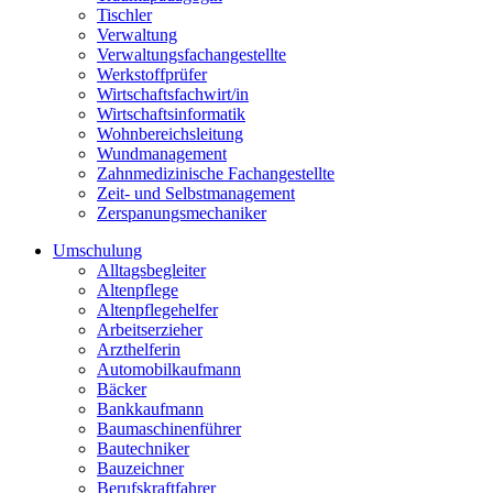
Tischler
Verwaltung
Verwaltungsfachangestellte
Werkstoffprüfer
Wirtschaftsfachwirt/in
Wirtschaftsinformatik
Wohnbereichsleitung
Wundmanagement
Zahnmedizinische Fachangestellte
Zeit- und Selbstmanagement
Zerspanungsmechaniker
Umschulung
Alltagsbegleiter
Altenpflege
Altenpflegehelfer
Arbeitserzieher
Arzthelferin
Automobilkaufmann
Bäcker
Bankkaufmann
Baumaschinenführer
Bautechniker
Bauzeichner
Berufskraftfahrer