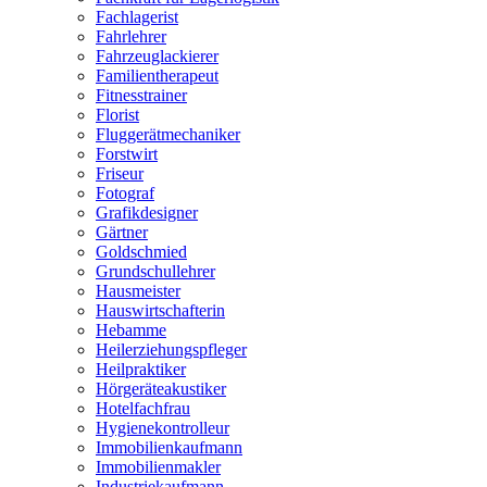
Fachlagerist
Fahrlehrer
Fahrzeuglackierer
Familientherapeut
Fitnesstrainer
Florist
Fluggerätmechaniker
Forstwirt
Friseur
Fotograf
Grafikdesigner
Gärtner
Goldschmied
Grundschullehrer
Hausmeister
Hauswirtschafterin
Hebamme
Heilerziehungspfleger
Heilpraktiker
Hörgeräteakustiker
Hotelfachfrau
Hygienekontrolleur
Immobilienkaufmann
Immobilienmakler
Industriekaufmann