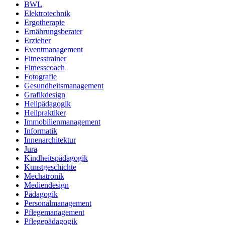
BWL
Elektrotechnik
Ergotherapie
Ernährungsberater
Erzieher
Eventmanagement
Fitnesstrainer
Fitnesscoach
Fotografie
Gesundheitsmanagement
Grafikdesign
Heilpädagogik
Heilpraktiker
Immobilienmanagement
Informatik
Innenarchitektur
Jura
Kindheitspädagogik
Kunstgeschichte
Mechatronik
Mediendesign
Pädagogik
Personalmanagement
Pflegemanagement
Pflegepädagogik