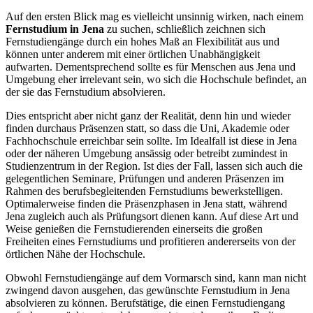
Auf den ersten Blick mag es vielleicht unsinnig wirken, nach einem
Fernstudium in Jena
zu suchen, schließlich zeichnen sich
Fernstudiengänge durch ein hohes Maß an Flexibilität aus und
können unter anderem mit einer örtlichen Unabhängigkeit
aufwarten. Dementsprechend sollte es für Menschen aus Jena und
Umgebung eher irrelevant sein, wo sich die Hochschule befindet, an
der sie das Fernstudium absolvieren.
Dies entspricht aber nicht ganz der Realität, denn hin und wieder
finden durchaus Präsenzen statt, so dass die Uni, Akademie oder
Fachhochschule erreichbar sein sollte. Im Idealfall ist diese in Jena
oder der näheren Umgebung ansässig oder betreibt zumindest in
Studienzentrum in der Region. Ist dies der Fall, lassen sich auch die
gelegentlichen Seminare, Prüfungen und anderen Präsenzen im
Rahmen des berufsbegleitenden Fernstudiums bewerkstelligen.
Optimalerweise finden die Präsenzphasen in Jena statt, während
Jena zugleich auch als Prüfungsort dienen kann. Auf diese Art und
Weise genießen die Fernstudierenden einerseits die großen
Freiheiten eines Fernstudiums und profitieren andererseits von der
örtlichen Nähe der Hochschule.
Obwohl Fernstudiengänge auf dem Vormarsch sind, kann man nicht
zwingend davon ausgehen, das gewünschte Fernstudium in Jena
absolvieren zu können. Berufstätige, die einen Fernstudiengang