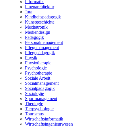
Informatik
Innenarchitektur
Jura
Kindheitspädagogik
Kunstgeschichte
Mechatronik
Mediendesign
Pädagogik
Personalmanagement
Pflegemanagement
Pflegepädagogik
Physik
Physiotherapie
Psychologie
Psychotherapie
Soziale Arbeit
Sozialmanagement
Sozialpädagogik
Soziologie
Sportmanagement
Theologie
Tierpsychologie
Tourismus
Wirtschaftsinformatik
Wirtschaftsingenieurwesen