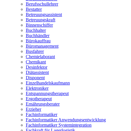
Berufsschullehrer
Bestatter
Betreuungsassistent
Betreuungskraft
Binnenschiffer
Buchhalter
Buchhändler
Bürokauffrau
Büromanagement
Busfahrer
Chemielaborant
Chemikant
Desinfektor
Diätassistent
Disponent
Einzelhandelskaufmann
Elektroniker
Entspannungstherapeut
Ergotherapeut
Ernährungsberater
Erzieher
Fachinformatiker
Fachinformatiker Anwendungsentwicklung
Fachinformatiker Systemintegration
Fachkraft für Lagerlogistik