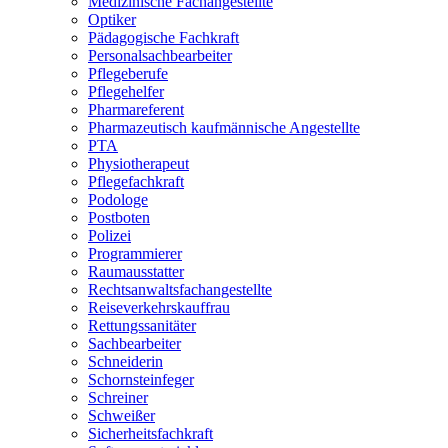
Medizinische Fachangestellte
Optiker
Pädagogische Fachkraft
Personalsachbearbeiter
Pflegeberufe
Pflegehelfer
Pharmareferent
Pharmazeutisch kaufmännische Angestellte
PTA
Physiotherapeut
Pflegefachkraft
Podologe
Postboten
Polizei
Programmierer
Raumausstatter
Rechtsanwaltsfachangestellte
Reiseverkehrskauffrau
Rettungssanitäter
Sachbearbeiter
Schneiderin
Schornsteinfeger
Schreiner
Schweißer
Sicherheitsfachkraft