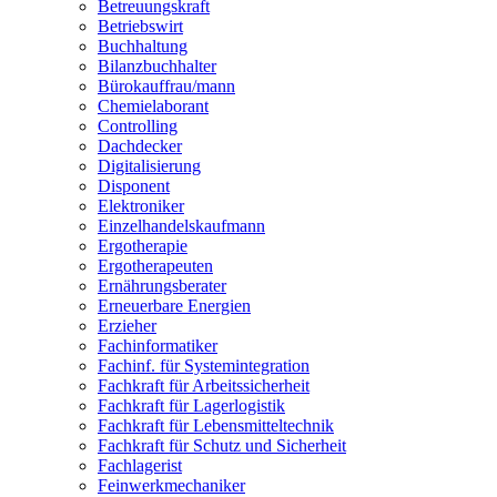
Betreuungskraft
Betriebswirt
Buchhaltung
Bilanzbuchhalter
Bürokauffrau/mann
Chemielaborant
Controlling
Dachdecker
Digitalisierung
Disponent
Elektroniker
Einzelhandelskaufmann
Ergotherapie
Ergotherapeuten
Ernährungsberater
Erneuerbare Energien
Erzieher
Fachinformatiker
Fachinf. für Systemintegration
Fachkraft für Arbeitssicherheit
Fachkraft für Lagerlogistik
Fachkraft für Lebensmitteltechnik
Fachkraft für Schutz und Sicherheit
Fachlagerist
Feinwerkmechaniker