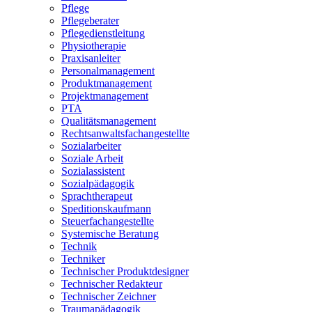
Pflege
Pflegeberater
Pflegedienstleitung
Physiotherapie
Praxisanleiter
Personalmanagement
Produktmanagement
Projektmanagement
PTA
Qualitätsmanagement
Rechtsanwaltsfachangestellte
Sozialarbeiter
Soziale Arbeit
Sozialassistent
Sozialpädagogik
Sprachtherapeut
Speditionskaufmann
Steuerfachangestellte
Systemische Beratung
Technik
Techniker
Technischer Produktdesigner
Technischer Redakteur
Technischer Zeichner
Traumapädagogik