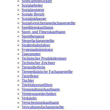
Softwareentwickler
Sozialarbeiter
Sozialassistent
Soziale Berufe
Sozialpädagoge
Sozialversicherungsfachangestellte
Speditionskaufmann
Sport- und Fitnesskaufmann
Sporttherapeut
Steuerfachangestellte
Straßenbahnfahrer
Systemadministrator
Tagesmutter
Technischer Produktdesigner
Technischer Zeichner
Tierarzthelferin
Tiermedizinische Fachangestellte
Tierpfleger
Tischler
Triebfahrzeugführer
Veranstaltungskaufmann
Vermessungstechniker
Verkäufer
Versicherungskaufmann
Verwaltungsfachangestellte