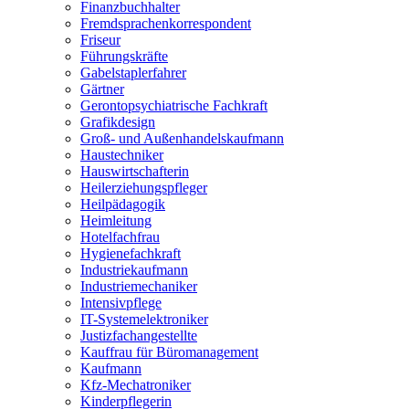
Finanzbuchhalter
Fremdsprachenkorrespondent
Friseur
Führungskräfte
Gabelstaplerfahrer
Gärtner
Gerontopsychiatrische Fachkraft
Grafikdesign
Groß- und Außenhandelskaufmann
Haustechniker
Hauswirtschafterin
Heilerziehungspfleger
Heilpädagogik
Heimleitung
Hotelfachfrau
Hygienefachkraft
Industriekaufmann
Industriemechaniker
Intensivpflege
IT-Systemelektroniker
Justizfachangestellte
Kauffrau für Büromanagement
Kaufmann
Kfz-Mechatroniker
Kinderpflegerin