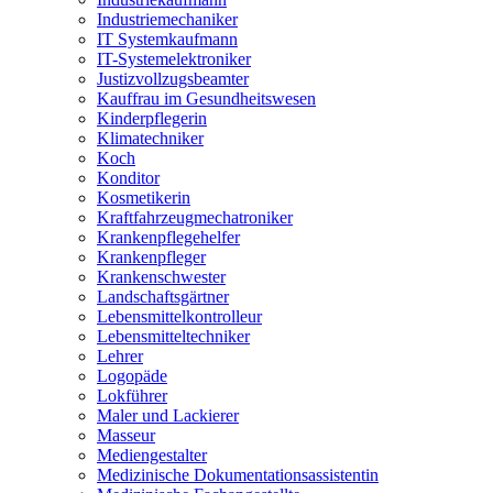
Industriemechaniker
IT Systemkaufmann
IT-Systemelektroniker
Justizvollzugsbeamter
Kauffrau im Gesundheitswesen
Kinderpflegerin
Klimatechniker
Koch
Konditor
Kosmetikerin
Kraftfahrzeugmechatroniker
Krankenpflegehelfer
Krankenpfleger
Krankenschwester
Landschaftsgärtner
Lebensmittelkontrolleur
Lebensmitteltechniker
Lehrer
Logopäde
Lokführer
Maler und Lackierer
Masseur
Mediengestalter
Medizinische Dokumentationsassistentin