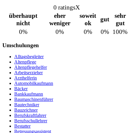
0 ratings
X
überhaupt
eher
soweit
sehr
gut
nicht
weniger
ok
gut
0%
0%
0%
0%
100%
Umschulungen
Alltagsbegleiter
Altenpflege
Altenpflegehelfer
Arbeitserzieher
Arzthelferin
Automobilkaufmann
Bäcker
Bankkaufmann
Baumaschinenführer
Bautechniker
Bauzeichner
Berufskraftfahrer
Berufsschullehrer
Bestatter
Betreuungsassistent