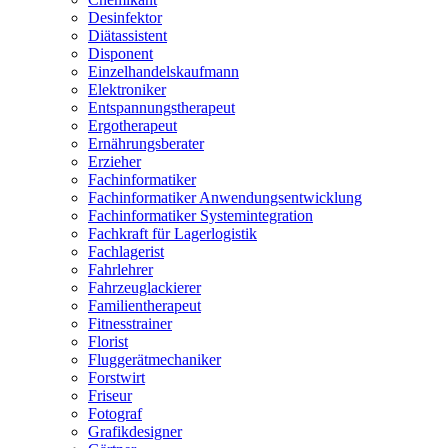
Desinfektor
Diätassistent
Disponent
Einzelhandelskaufmann
Elektroniker
Entspannungstherapeut
Ergotherapeut
Ernährungsberater
Erzieher
Fachinformatiker
Fachinformatiker Anwendungsentwicklung
Fachinformatiker Systemintegration
Fachkraft für Lagerlogistik
Fachlagerist
Fahrlehrer
Fahrzeuglackierer
Familientherapeut
Fitnesstrainer
Florist
Fluggerätmechaniker
Forstwirt
Friseur
Fotograf
Grafikdesigner