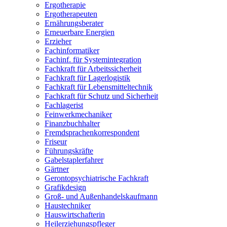
Ergotherapie
Ergotherapeuten
Ernährungsberater
Erneuerbare Energien
Erzieher
Fachinformatiker
Fachinf. für Systemintegration
Fachkraft für Arbeitssicherheit
Fachkraft für Lagerlogistik
Fachkraft für Lebensmitteltechnik
Fachkraft für Schutz und Sicherheit
Fachlagerist
Feinwerkmechaniker
Finanzbuchhalter
Fremdsprachenkorrespondent
Friseur
Führungskräfte
Gabelstaplerfahrer
Gärtner
Gerontopsychiatrische Fachkraft
Grafikdesign
Groß- und Außenhandelskaufmann
Haustechniker
Hauswirtschafterin
Heilerziehungspfleger