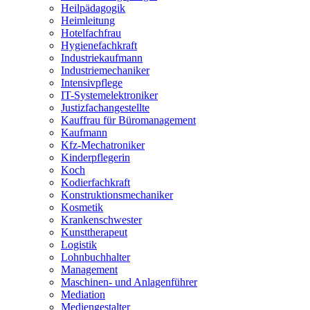
Heilpädagogik
Heimleitung
Hotelfachfrau
Hygienefachkraft
Industriekaufmann
Industriemechaniker
Intensivpflege
IT-Systemelektroniker
Justizfachangestellte
Kauffrau für Büromanagement
Kaufmann
Kfz-Mechatroniker
Kinderpflegerin
Koch
Kodierfachkraft
Konstruktionsmechaniker
Kosmetik
Krankenschwester
Kunsttherapeut
Logistik
Lohnbuchhalter
Management
Maschinen- und Anlagenführer
Mediation
Mediengestalter