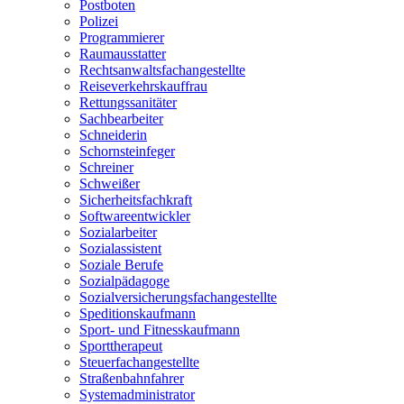
Postboten
Polizei
Programmierer
Raumausstatter
Rechtsanwaltsfachangestellte
Reiseverkehrskauffrau
Rettungssanitäter
Sachbearbeiter
Schneiderin
Schornsteinfeger
Schreiner
Schweißer
Sicherheitsfachkraft
Softwareentwickler
Sozialarbeiter
Sozialassistent
Soziale Berufe
Sozialpädagoge
Sozialversicherungsfachangestellte
Speditionskaufmann
Sport- und Fitnesskaufmann
Sporttherapeut
Steuerfachangestellte
Straßenbahnfahrer
Systemadministrator