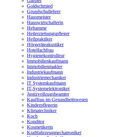
Gärtner
Goldschmied
Grundschullehrer
Hausmeister
Hauswirtschafterin
Hebamme
Heilerziehungspfleger
Heilpraktiker
Hörgeräteakustiker
Hotelfachfrau
Hygienekontrolleur
Immobilienkaufmann
Immobilienmakler
Industriekaufmann
Industriemechaniker
IT Systemkaufmann
IT-Systemelektroniker
Justizvollzugsbeamter
Kauffrau im Gesundheitswesen
Kinderpflegerin
Klimatechniker
Koch
Konditor
Kosmetikerin
Kraftfahrzeugmechatroniker