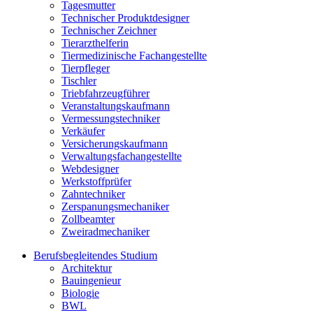
Tagesmutter
Technischer Produktdesigner
Technischer Zeichner
Tierarzthelferin
Tiermedizinische Fachangestellte
Tierpfleger
Tischler
Triebfahrzeugführer
Veranstaltungskaufmann
Vermessungstechniker
Verkäufer
Versicherungskaufmann
Verwaltungsfachangestellte
Webdesigner
Werkstoffprüfer
Zahntechniker
Zerspanungsmechaniker
Zollbeamter
Zweiradmechaniker
Berufsbegleitendes Studium
Architektur
Bauingenieur
Biologie
BWL