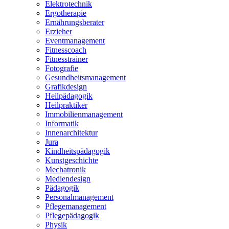
Elektrotechnik
Ergotherapie
Ernährungsberater
Erzieher
Eventmanagement
Fitnesscoach
Fitnesstrainer
Fotografie
Gesundheitsmanagement
Grafikdesign
Heilpädagogik
Heilpraktiker
Immobilienmanagement
Informatik
Innenarchitektur
Jura
Kindheitspädagogik
Kunstgeschichte
Mechatronik
Mediendesign
Pädagogik
Personalmanagement
Pflegemanagement
Pflegepädagogik
Physik