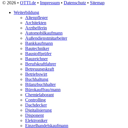
© 2026 •
OTTI.de
•
Impressum
•
Datenschutz
•
Sitemap
Weiterbildung
Altenpfleger
Architekten
Arzthelferin
Automobilkaufmann
Außendienstmitarbeiter
Bankkaufmann
Bautechniker
Baustoffprüfer
Bauzeichner
Berufskraftfahrer
Betreuungskraft
Betriebswirt
Buchhaltung
Bilanzbuchhalter
Bürokauffrau/mann
Chemielaborant
Controlling
Dachdecker
Digitalisierung
Disponent
Elektroniker
Einzelhandelskaufmann