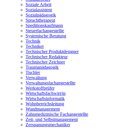
Soziale Arbeit
Sozialassistent
Sozialpädagogik
Sprachtherapeut
Speditionskaufmann
Steuerfachangestellte
Systemische Beratung
Technik
Techniker
Technischer Produktdesigner
Technischer Redakteur
Technischer Zeichner
Traumapädagogik
Tischler
Verwaltung
Verwaltungsfachangestellte
Werkstoffprüfer
Wirtschaftsfachwirt/in
Wirtschaftsinformatik
Wohnbereichsleitung
Wundmanagement
Zahnmedizinische Fachangestellte
Zeit- und Selbstmanagement
Zerspanungsmechaniker