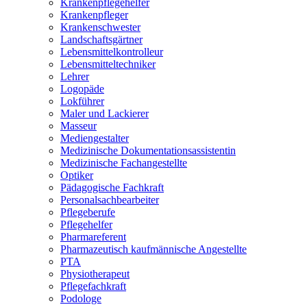
Krankenpflegehelfer
Krankenpfleger
Krankenschwester
Landschaftsgärtner
Lebensmittelkontrolleur
Lebensmitteltechniker
Lehrer
Logopäde
Lokführer
Maler und Lackierer
Masseur
Mediengestalter
Medizinische Dokumentationsassistentin
Medizinische Fachangestellte
Optiker
Pädagogische Fachkraft
Personalsachbearbeiter
Pflegeberufe
Pflegehelfer
Pharmareferent
Pharmazeutisch kaufmännische Angestellte
PTA
Physiotherapeut
Pflegefachkraft
Podologe