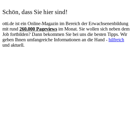
Industriemechaniker
IT-Systemelektroniker
Schön, dass Sie hier sind!
IT Systemkaufmann
Justizvollzugsbeamter
otti.de ist ein Online-Magazin im Bereich der Erwachsenenbildung
Kauffrau im Gesundheitswesen
mit rund
260.000 Pageviews
im Monat. Sie wollen sich neben dem
Kinderpflegerin
Job fortbilden? Dann bekommen Sie bei uns die besten Tipps. Wir
Klimatechniker
geben Ihnen umfangreiche Informationen an die Hand -
hilfreich
Koch
und aktuell.
Konditor
Kosmetikerin
Kraftfahrzeugmechatroniker
Krankenpflegehelfer
Krankenpfleger
Krankenschwester
Landschaftsgärtner
Lebensmittelkontrolleur
Lebensmitteltechniker
Lehrer
Logopäde
Lokführer
Maler und Lackierer
Masseur
Mediengestalter
Medizinische Dokumentationsassistentin