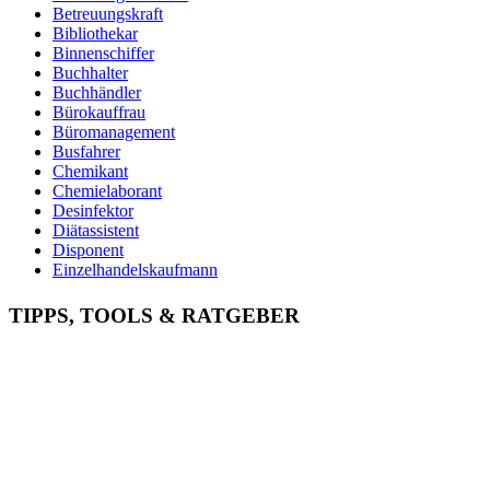
Betreuungskraft
Bibliothekar
Binnenschiffer
Buchhalter
Buchhändler
Bürokauffrau
Büromanagement
Busfahrer
Chemikant
Chemielaborant
Desinfektor
Diätassistent
Disponent
Einzelhandelskaufmann
Elektroniker
Entspannungstherapeut
TIPPS, TOOLS & RATGEBER
Ergotherapeut
Ernährungsberater
Erzieher
Fachinformatiker
Fachinformatiker Anwendungsentwicklung
Fachinformatiker Systemintegration
Fachkraft für Lagerlogistik
Fachlagerist
Fahrlehrer