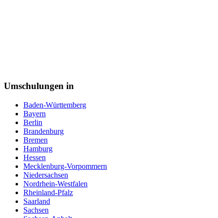
Verwaltungsfachangestellte
Webdesigner
Werkstoffprüfer
Zahntechniker
Zerspanungsmechaniker
Zollbeamter
Zweiradmechaniker
Umschulungen in
Baden-Württemberg
Bayern
Berlin
Brandenburg
Bremen
Hamburg
Hessen
Mecklenburg-Vorpommern
Niedersachsen
Nordrhein-Westfalen
Rheinland-Pfalz
Saarland
Sachsen