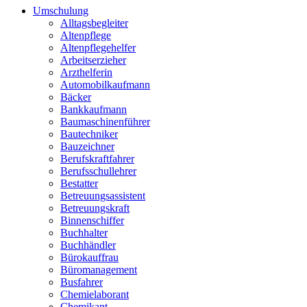
Umschulung
Alltagsbegleiter
Altenpflege
Altenpflegehelfer
Arbeitserzieher
Arzthelferin
Automobilkaufmann
Bäcker
Bankkaufmann
Baumaschinenführer
Bautechniker
Bauzeichner
Berufskraftfahrer
Berufsschullehrer
Bestatter
Betreuungsassistent
Betreuungskraft
Binnenschiffer
Buchhalter
Buchhändler
Bürokauffrau
Büromanagement
Busfahrer
Chemielaborant
Chemikant