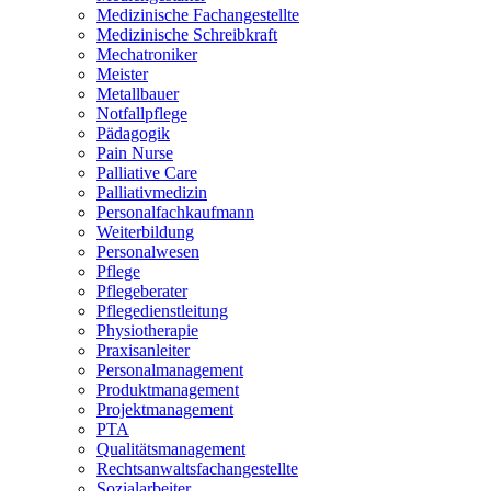
Medizinische Fachangestellte
Medizinische Schreibkraft
Mechatroniker
Meister
Metallbauer
Notfallpflege
Pädagogik
Pain Nurse
Palliative Care
Palliativmedizin
Personalfachkaufmann
Weiterbildung
Personalwesen
Pflege
Pflegeberater
Pflegedienstleitung
Physiotherapie
Praxisanleiter
Personalmanagement
Produktmanagement
Projektmanagement
PTA
Qualitätsmanagement
Rechtsanwaltsfachangestellte
Sozialarbeiter