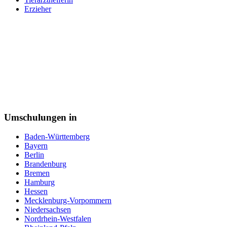
Personalsachbearbeiter
Erzieher
Pflegeberufe
Pflegefachkraft
Pflegehelfer
Pharmareferent
Pharmazeutisch kaufmännische Angestellte
Pharmazeutisch-technischer Assistent (PTA)
Physiotherapeut
Podologe
Polizei
Postbote
Programmierer
Psychotherapeut
Umschulungen in
Raumausstatter
Rechtsanwaltsfachangestellte
Baden-Württemberg
Reiseverkehrskauffrau
Bayern
Rettungssanitäter
Berlin
Sachbearbeiter
Brandenburg
Schneiderin
Bremen
Schornsteinfeger
Hamburg
Schreiner
Hessen
Schweißer
Mecklenburg-Vorpommern
Sicherheitsfachkraft
Niedersachsen
Straßenbahnfahrer
Nordrhein-Westfalen
Softwareentwickler