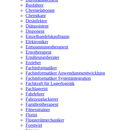
Busfahrer
Chemielaborant
Chemikant
Desinfektor
Diätassistent
Disponent
Einzelhandelskaufmann
Elektroniker
Entspannungstherapeut
Ergotherapeut
Ernährungsberater
Erzieher
Fachinformatiker
Fachinformatiker Anwendungsentwicklung
Fachinformatiker Systemintegration
Fachkraft für Lagerlogistik
Fachlagerist
Fahrlehrer
Fahrzeuglackierer
Familientherapeut
Fitnesstrainer
Florist
Fluggerätmechaniker
Forstwirt