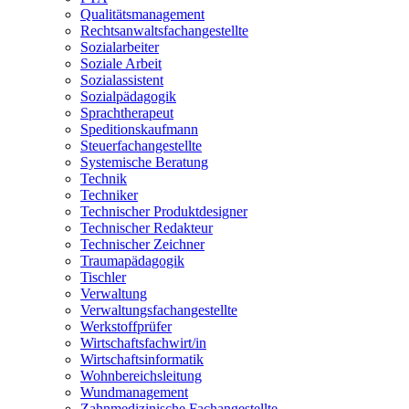
Qualitätsmanagement
Rechtsanwaltsfachangestellte
Sozialarbeiter
Soziale Arbeit
Sozialassistent
Sozialpädagogik
Sprachtherapeut
Speditionskaufmann
Steuerfachangestellte
Systemische Beratung
Technik
Techniker
Technischer Produktdesigner
Technischer Redakteur
Technischer Zeichner
Traumapädagogik
Tischler
Verwaltung
Verwaltungsfachangestellte
Werkstoffprüfer
Wirtschaftsfachwirt/in
Wirtschaftsinformatik
Wohnbereichsleitung
Wundmanagement
Zahnmedizinische Fachangestellte