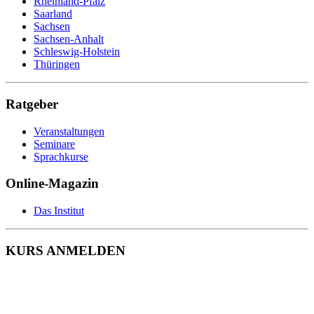
Rheinland-Pfalz
Sozialarbeiter
Saarland
Sozialassistent
Sachsen
Soziale Berufe
Sachsen-Anhalt
Sozialpädagoge
Schleswig-Holstein
Sozialversicherungsfachangestellte
Thüringen
Speditionskaufmann
Sporttherapeut
Sport- und Fitnesskaufmann
Ratgeber
Steuerfachangestellte
Systemadministrator
Veranstaltungen
Tagesmutter
Seminare
Technischer Produktdesigner
Sprachkurse
Technischer Zeichner
Tierarzthelferin
Online-Magazin
Tiermedizinische Fachangestellte
Tierpfleger
Tischler
Das Institut
Triebfahrzeugführer
Veranstaltungskaufmann
Verkäufer
KURS ANMELDEN
Vermessungstechniker
Versicherungskaufmann
Verwaltungsfachangestellte
Webdesigner
Werkstoffprüfer