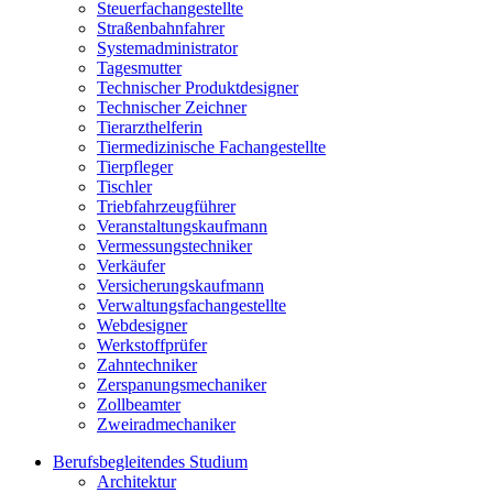
Steuerfachangestellte
Straßenbahnfahrer
Systemadministrator
Tagesmutter
Technischer Produktdesigner
Technischer Zeichner
Tierarzthelferin
Tiermedizinische Fachangestellte
Tierpfleger
Tischler
Triebfahrzeugführer
Veranstaltungskaufmann
Vermessungstechniker
Verkäufer
Versicherungskaufmann
Verwaltungsfachangestellte
Webdesigner
Werkstoffprüfer
Zahntechniker
Zerspanungsmechaniker
Zollbeamter
Zweiradmechaniker
Berufsbegleitendes Studium
Architektur