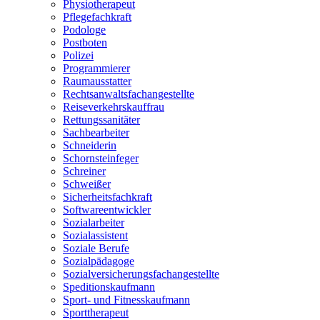
Physiotherapeut
Pflegefachkraft
Podologe
Postboten
Polizei
Programmierer
Raumausstatter
Rechtsanwaltsfachangestellte
Reiseverkehrskauffrau
Rettungssanitäter
Sachbearbeiter
Schneiderin
Schornsteinfeger
Schreiner
Schweißer
Sicherheitsfachkraft
Softwareentwickler
Sozialarbeiter
Sozialassistent
Soziale Berufe
Sozialpädagoge
Sozialversicherungsfachangestellte
Speditionskaufmann
Sport- und Fitnesskaufmann
Sporttherapeut