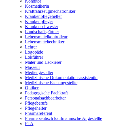
Konditor
Kosmetikerin
Kraftfahrzeugmechatroniker
Krankenpflegehelfer
Krankenpfleger
Krankenschwester
Landschaftsgärtner
Lebensmittelkontrolleur
Lebensmitteltechniker
Lehrer
Logopäde
Lokführer
Maler und Lackierer
Masseur
Mediengestalter
Medizinische Dokumentationsassistentin
Medizinische Fachangestellte
Optiker
Pädagogische Fachkraft
Personalsachbearbeiter
Pflegeberufe
Pflegehelfer
Pharmareferent
Pharmazeutisch kaufmännische Angestellte
PTA