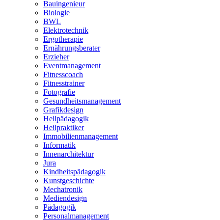
Bauingenieur
Biologie
BWL
Elektrotechnik
Ergotherapie
Ernährungsberater
Erzieher
Eventmanagement
Fitnesscoach
Fitnesstrainer
Fotografie
Gesundheitsmanagement
Grafikdesign
Heilpädagogik
Heilpraktiker
Immobilienmanagement
Informatik
Innenarchitektur
Jura
Kindheitspädagogik
Kunstgeschichte
Mechatronik
Mediendesign
Pädagogik
Personalmanagement