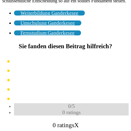
schlussendliche Entscheidung so auf ein solides Fundament stellen.
Weiterbildung Ganderkesee
Umschulung Ganderkesee
Fernstudium Ganderkesee
Sie fanden diesen Beitrag hilfreich?
0
/
5
0
ratings
0 ratings
X