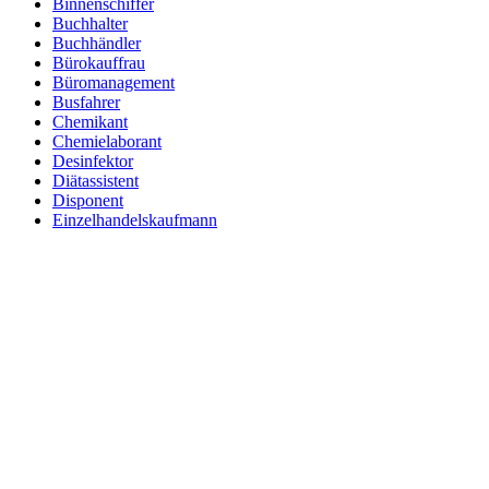
Binnenschiffer
Buchhalter
Buchhändler
Bürokauffrau
Büromanagement
Busfahrer
Chemikant
Chemielaborant
Desinfektor
Diätassistent
Disponent
Einzelhandelskaufmann
Elektroniker
Entspannungstherapeut
Ergotherapeut
Ernährungsberater
Erzieher
Fachinformatiker
Fachinformatiker Anwendungsentwicklung
Fachinformatiker Systemintegration
Fachkraft für Lagerlogistik
Fachlagerist
Fahrlehrer
Fahrzeuglackierer
Familientherapeut