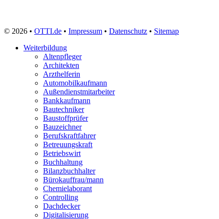
Zahntechniker
Zerspanungsmechaniker
Zollbeamter
© 2026 •
OTTI.de
•
Impressum
•
Datenschutz
•
Sitemap
Zweiradmechaniker
Weiterbildung
Altenpfleger
Architekten
Arzthelferin
Automobilkaufmann
Außendienstmitarbeiter
Bankkaufmann
Bautechniker
Baustoffprüfer
Bauzeichner
Berufskraftfahrer
Betreuungskraft
Betriebswirt
Buchhaltung
Bilanzbuchhalter
Bürokauffrau/mann
Chemielaborant
Controlling
Dachdecker
Digitalisierung