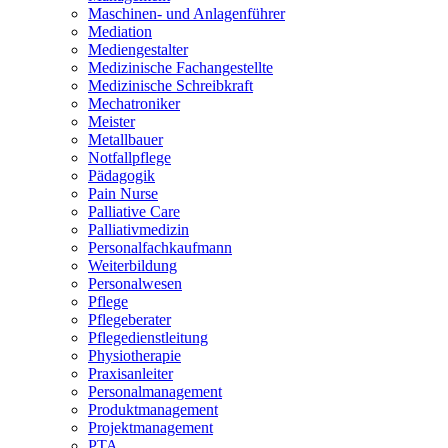
Maschinen- und Anlagenführer
Mediation
Mediengestalter
Medizinische Fachangestellte
Medizinische Schreibkraft
Mechatroniker
Meister
Metallbauer
Notfallpflege
Pädagogik
Pain Nurse
Palliative Care
Palliativmedizin
Personalfachkaufmann
Weiterbildung
Personalwesen
Pflege
Pflegeberater
Pflegedienstleitung
Physiotherapie
Praxisanleiter
Personalmanagement
Produktmanagement
Projektmanagement
PTA