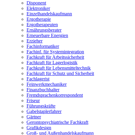
Disponent
Elektroniker
Einzelhandelskaufmann
Ergotherapie
Ergotherapeuten
Ernährungsberater
Erneuerbare Energien
Erzieher
Fachinformatiker
Fachinf. für Systemintegration
Fachkraft für Arbeitssicherheit
Fachkraft für Lagerlogistik
Fachkraft für Lebensmitteltechnik
Fachkraft für Schutz und Sicherheit
Fachlagerist
Feinwerkmechaniker
Finanzbuchhalter
Fremdsprachenkorrespondent
Friseur
Führungskräfte
Gabelstaplerfahrer
Gärtner
Gerontopsychiatrische Fachkraft
Grafikdesign
Groß- und Außenhandelskaufmann