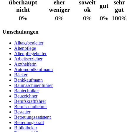
überhaupt
eher
soweit
sehr
gut
nicht
weniger
ok
gut
0%
0%
0%
0%
100%
Umschulungen
Alltagsbegleiter
Altenpflege
Altenpflegehelfer
Arbeitserzieher
Arzthelferin
Automobilkaufmann
Bäcker
Bankkaufmann
Baumaschinenführer
Bautechniker
Bauzeichner
Berufskraftfahrer
Berufsschullehrer
Bestatter
Betreuungsassistent
Betreuungskraft
Bibliothekar