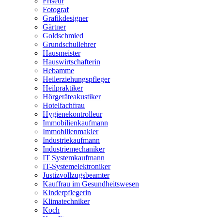
Friseur
Fotograf
Grafikdesigner
Gärtner
Goldschmied
Grundschullehrer
Hausmeister
Hauswirtschafterin
Hebamme
Heilerziehungspfleger
Heilpraktiker
Hörgeräteakustiker
Hotelfachfrau
Hygienekontrolleur
Immobilienkaufmann
Immobilienmakler
Industriekaufmann
Industriemechaniker
IT Systemkaufmann
IT-Systemelektroniker
Justizvollzugsbeamter
Kauffrau im Gesundheitswesen
Kinderpflegerin
Klimatechniker
Koch