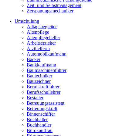
Zeit- und Selbstmanagement
Zerspanungsmechaniker
Umschulung
Alltagsbegleiter
Altenpflege
Altenpflegehelfer
Arbeitserzieher
Arzthelferin
Automobilkaufmann
Bäcker
Bankkaufmann
Baumaschinenführer
Bautechniker
Bauzeichner
Berufskraftfahrer
Berufsschullehrer
Bestatter
Betreuungsassistent
Betreuungskraft
Binnenschiffer
Buchhalter
Buchhändler
Bürokauffrau
Büromanagement