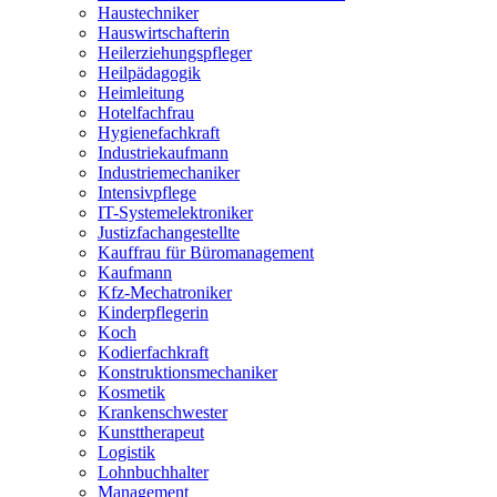
Haustechniker
Hauswirtschafterin
Heilerziehungspfleger
Heilpädagogik
Heimleitung
Hotelfachfrau
Hygienefachkraft
Industriekaufmann
Industriemechaniker
Intensivpflege
IT-Systemelektroniker
Justizfachangestellte
Kauffrau für Büromanagement
Kaufmann
Kfz-Mechatroniker
Kinderpflegerin
Koch
Kodierfachkraft
Konstruktionsmechaniker
Kosmetik
Krankenschwester
Kunsttherapeut
Logistik
Lohnbuchhalter
Management