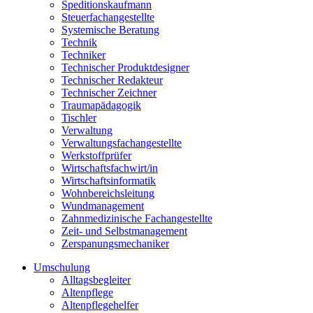
Speditionskaufmann
Steuerfachangestellte
Systemische Beratung
Technik
Techniker
Technischer Produktdesigner
Technischer Redakteur
Technischer Zeichner
Traumapädagogik
Tischler
Verwaltung
Verwaltungsfachangestellte
Werkstoffprüfer
Wirtschaftsfachwirt/in
Wirtschaftsinformatik
Wohnbereichsleitung
Wundmanagement
Zahnmedizinische Fachangestellte
Zeit- und Selbstmanagement
Zerspanungsmechaniker
Umschulung
Alltagsbegleiter
Altenpflege
Altenpflegehelfer