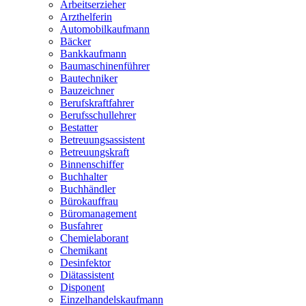
Arbeitserzieher
Arzthelferin
Automobilkaufmann
Bäcker
Bankkaufmann
Baumaschinenführer
Bautechniker
Bauzeichner
Berufskraftfahrer
Berufsschullehrer
Bestatter
Betreuungsassistent
Betreuungskraft
Binnenschiffer
Buchhalter
Buchhändler
Bürokauffrau
Büromanagement
Busfahrer
Chemielaborant
Chemikant
Desinfektor
Diätassistent
Disponent
Einzelhandelskaufmann