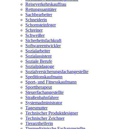
Reiseverkehrskauffrau
Rettungssanitäter
Sachbearbeiter
Schneiderin
Schornsteinfeger
Schreiner
Schweißer
Sicherheitsfachkraft
Softwareentwickler
Sozialarbeiter
Sozialassistent
Soziale Berufe
Sozialpädagoge
Sozialversicherungsfachangestellte
Speditionskaufmann
Sport- und Fitnesskaufmann
Sporttherapeut
Steuerfachangestellte
Straßenbahnfahrer
Systemadministrator
Tagesmutter
Technischer Produktdesigner
Technischer Zeichner
Tierarzthelferin
Tiermedizinische Fachangestellte