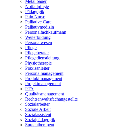
Metallbauer
Notfallpflege
Pädagogik
Pain Nurse
Palliative Care
Palliativmedizin
Personalfachkaufmann
Weiterbildung
Personalwesen
Pflege
Pflegeberater
Pflegedienstleitung
Physiotherapie
Praxisanleiter
Personalmanagement
Produktmanagement
Projektmanagement
PTA
Qualitätsmanagement
Rechtsanwaltsfachangestellte
Sozialarbeiter
Soziale Arbeit
Sozialassistent
Sozialpädagogik
Sprachtherapeut