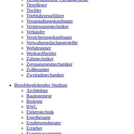
Tierpfleger
Tischler
Triebfahrzeugführer
Veranstaltungskaufmann
Vermessungstechniker
Verkäufer
Versicherungskaufmann
Verwaltungsfachangestellte
Webdesigner
Werkstoffprüfer
Zahntechniker
Zerspanungsmechaniker
Zollbeamter
Zweiradmechaniker
Berufsbegleitendes Studium
Architektur
Bauingenieur
Biologie
BWL
Elektrotechnik
Ergotherapie
Ernährungsberater
Erzieher
Eventmanagement