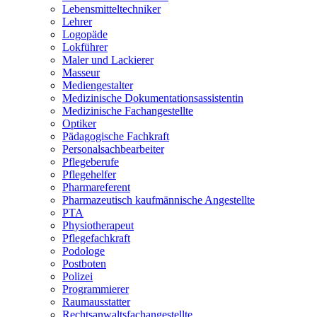
Lebensmitteltechniker
Lehrer
Logopäde
Lokführer
Maler und Lackierer
Masseur
Mediengestalter
Medizinische Dokumentationsassistentin
Medizinische Fachangestellte
Optiker
Pädagogische Fachkraft
Personalsachbearbeiter
Pflegeberufe
Pflegehelfer
Pharmareferent
Pharmazeutisch kaufmännische Angestellte
PTA
Physiotherapeut
Pflegefachkraft
Podologe
Postboten
Polizei
Programmierer
Raumausstatter
Rechtsanwaltsfachangestellte