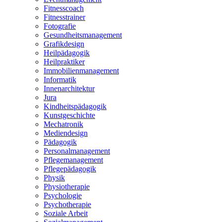
Fitnesscoach
Fitnesstrainer
Fotografie
Gesundheitsmanagement
Grafikdesign
Heilpädagogik
Heilpraktiker
Immobilienmanagement
Informatik
Innenarchitektur
Jura
Kindheitspädagogik
Kunstgeschichte
Mechatronik
Mediendesign
Pädagogik
Personalmanagement
Pflegemanagement
Pflegepädagogik
Physik
Physiotherapie
Psychologie
Psychotherapie
Soziale Arbeit