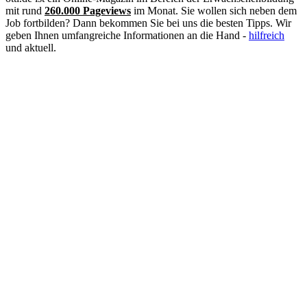
Kauffrau im Gesundheitswesen
mit rund
260.000 Pageviews
im Monat. Sie wollen sich neben dem
Kinderpflegerin
Job fortbilden? Dann bekommen Sie bei uns die besten Tipps. Wir
Klimatechniker
geben Ihnen umfangreiche Informationen an die Hand -
hilfreich
Koch
und aktuell.
Konditor
Kosmetikerin
Kraftfahrzeugmechatroniker
Krankenpflegehelfer
Krankenpfleger
Krankenschwester
Landschaftsgärtner
Lebensmittelkontrolleur
Lebensmitteltechniker
Lehrer
Logopäde
Lokführer
Maler und Lackierer
Masseur
Mediengestalter
Medizinische Dokumentationsassistentin
Medizinische Fachangestellte (MFA)
Optiker
Pädagogische Fachkraft
Personalsachbearbeiter
Pflegeberufe