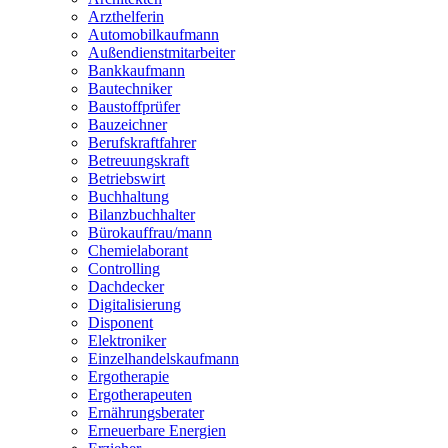
Arzthelferin
Automobilkaufmann
Außendienstmitarbeiter
Bankkaufmann
Bautechniker
Baustoffprüfer
Bauzeichner
Berufskraftfahrer
Betreuungskraft
Betriebswirt
Buchhaltung
Bilanzbuchhalter
Bürokauffrau/mann
Chemielaborant
Controlling
Dachdecker
Digitalisierung
Disponent
Elektroniker
Einzelhandelskaufmann
Ergotherapie
Ergotherapeuten
Ernährungsberater
Erneuerbare Energien