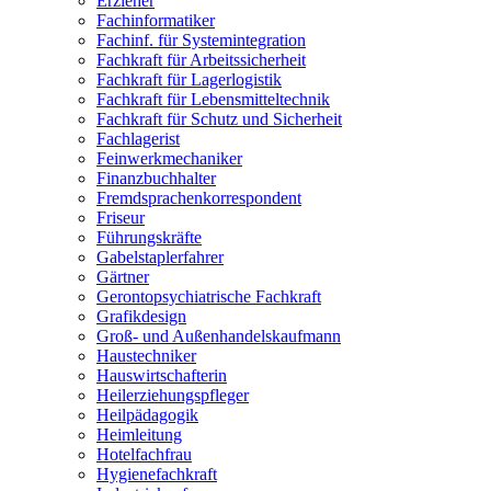
Erzieher
Fachinformatiker
Fachinf. für Systemintegration
Fachkraft für Arbeitssicherheit
Fachkraft für Lagerlogistik
Fachkraft für Lebensmitteltechnik
Fachkraft für Schutz und Sicherheit
Fachlagerist
Feinwerkmechaniker
Finanzbuchhalter
Fremdsprachenkorrespondent
Friseur
Führungskräfte
Gabelstaplerfahrer
Gärtner
Gerontopsychiatrische Fachkraft
Grafikdesign
Groß- und Außenhandelskaufmann
Haustechniker
Hauswirtschafterin
Heilerziehungspfleger
Heilpädagogik
Heimleitung
Hotelfachfrau
Hygienefachkraft