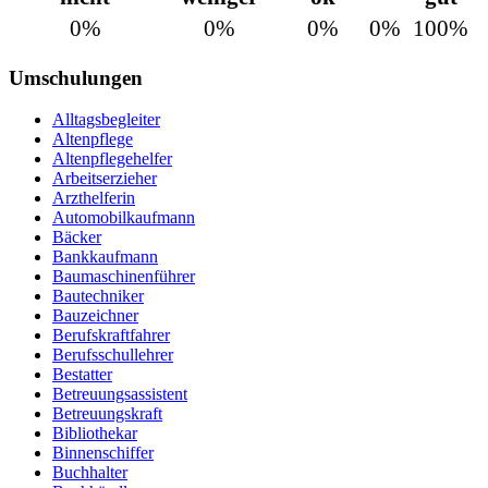
0%
0%
0%
0%
100%
Umschulungen
Alltagsbegleiter
Altenpflege
Altenpflegehelfer
Arbeitserzieher
Arzthelferin
Automobilkaufmann
Bäcker
Bankkaufmann
Baumaschinenführer
Bautechniker
Bauzeichner
Berufskraftfahrer
Berufsschullehrer
Bestatter
Betreuungsassistent
Betreuungskraft
Bibliothekar
Binnenschiffer
Buchhalter