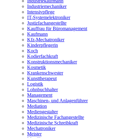
Industriekaufmann
Industriemechaniker
Intensivpflege
IT-Systemelektroniker
Justizfachangestellte
Kauffrau für Büromanagement
Kaufmann
Kfz-Mechatroniker
Kinderpflegerin
Koch
Kodierfachkraft
Konstruktionsmechaniker
Kosmetik
Krankenschwester
Kunsttherapeut
Logistik
Lohnbuchhalter
Management
Maschinen- und Anlagenführer
Mediation
Mediengestalter
Medizinische Fachangestellte
Medizinische Schreibkraft
Mechatroniker
Meister