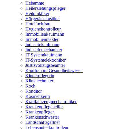
Hebamme
Heilerziehungspfleger
Heilpraktiker
Hörgeräteakustiker
Hotelfachfrau
Hygienekontrolleur
Immobilienkaufmann
Immobilienmakler
Industriekaufmann
Industriemechaniker
IT Systemkaufmann
IT-Systemelektroniker
Justizvollzugsbeamter
Kauffrau im Gesundheitswesen
Kinderpflegerin
Klimatechniker
Koch
Konditor
Kosmetikerin
Kraftfahrzeugmechatroniker
Krankenpflegehelfer
Krankenpfleger
Krankenschwester
Landschaftsgärtner
Lebensmittelkontrolleur