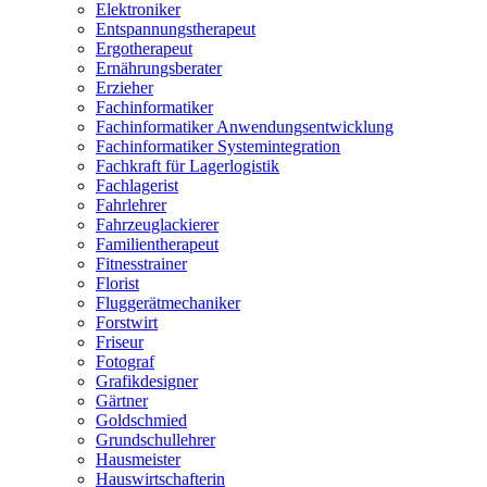
Elektroniker
Entspannungstherapeut
Ergotherapeut
Ernährungsberater
Erzieher
Fachinformatiker
Fachinformatiker Anwendungsentwicklung
Fachinformatiker Systemintegration
Fachkraft für Lagerlogistik
Fachlagerist
Fahrlehrer
Fahrzeuglackierer
Familientherapeut
Fitnesstrainer
Florist
Fluggerätmechaniker
Forstwirt
Friseur
Fotograf
Grafikdesigner
Gärtner
Goldschmied
Grundschullehrer
Hausmeister
Hauswirtschafterin