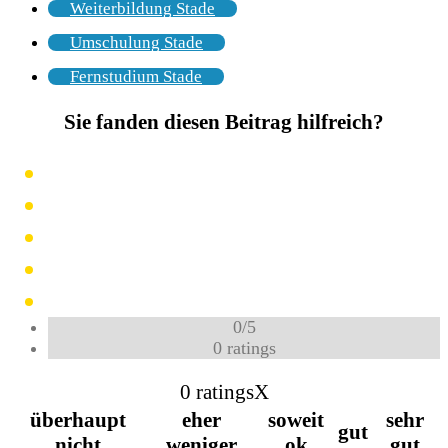
Weiterbildung Stade
Umschulung Stade
Fernstudium Stade
Sie fanden diesen Beitrag hilfreich?
0
/
5
0
ratings
0 ratings
X
überhaupt
eher
soweit
sehr
gut
nicht
weniger
ok
gut