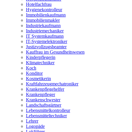
Hotelfachfrau
Hygienekontrolleur
Immobilienkaufmann
Immobilienmakler
Industriekaufmann
Industriemechaniker
IT Systemkaufmann
IT-Systemelektroniker
Justizvollzugsbeamter
Kauffrau im Gesundheitswesen
Kinderpflegerin
Klimatechniker
Koch
Konditor
Kosmetikerin
Kraftfahrzeugmechatroniker
Krankenpflegehelfer
Krankenpfleger
Krankenschwester
Landschaftsgärtner
Lebensmittelkontrolleur
Lebensmitteltechniker
Lehrer
Logopäde
Lokführer