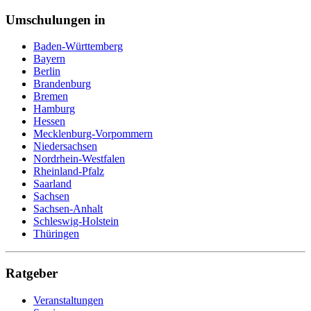
Pflegefachkraft
Umschulungen in
Pflegehelfer
Pharmareferent
Pharmazeutisch kaufmännische Angestellte
Baden-Württemberg
Pharmazeutisch-technischer Assistent (PTA)
Bayern
Physiotherapeut
Berlin
Podologe
Brandenburg
Polizei
Bremen
Postbote
Hamburg
Programmierer
Hessen
Psychotherapeut
Mecklenburg-Vorpommern
Raumausstatter
Niedersachsen
Rechtsanwaltsfachangestellte
Nordrhein-Westfalen
Reiseverkehrskauffrau
Rheinland-Pfalz
Rettungssanitäter
Saarland
Sachbearbeiter
Sachsen
Schneiderin
Sachsen-Anhalt
Schornsteinfeger
Schleswig-Holstein
Schreiner
Thüringen
Schweißer
Sicherheitsfachkraft
Straßenbahnfahrer
Ratgeber
Softwareentwickler
Sozialarbeiter
Veranstaltungen
Sozialassistent