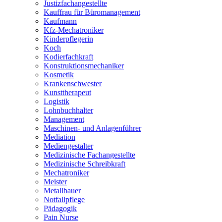
Justizfachangestellte
Kauffrau für Büromanagement
Kaufmann
Kfz-Mechatroniker
Kinderpflegerin
Koch
Kodierfachkraft
Konstruktionsmechaniker
Kosmetik
Krankenschwester
Kunsttherapeut
Logistik
Lohnbuchhalter
Management
Maschinen- und Anlagenführer
Mediation
Mediengestalter
Medizinische Fachangestellte
Medizinische Schreibkraft
Mechatroniker
Meister
Metallbauer
Notfallpflege
Pädagogik
Pain Nurse