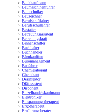
Bankkaufmann
Baumaschinenführer
Bautechniker
Bauzeichner
Berufskraftfahrer
Berufsschullehrer
Bestatter
Betreuungsassistent
Betreuungskraft
Binnenschiffer
Buchhalter
Buchhändler
Bürokauffrau
Büromanagement
Busfahrer
Chemielaborant
Chemikant
Desinfektor
Diätassistent
Disponent
Einzelhandelskaufmann
Elektroniker
Entspannungstherapeut
Ergotherapeut
Ernährungsberater