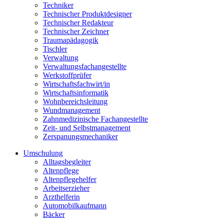
Techniker
Technischer Produktdesigner
Technischer Redakteur
Technischer Zeichner
Traumapädagogik
Tischler
Verwaltung
Verwaltungsfachangestellte
Werkstoffprüfer
Wirtschaftsfachwirt/in
Wirtschaftsinformatik
Wohnbereichsleitung
Wundmanagement
Zahnmedizinische Fachangestellte
Zeit- und Selbstmanagement
Zerspanungsmechaniker
Umschulung
Alltagsbegleiter
Altenpflege
Altenpflegehelfer
Arbeitserzieher
Arzthelferin
Automobilkaufmann
Bäcker