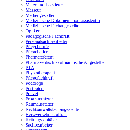
Maler und Lackierer
Masseur
Mediengestalter
Medizinische Dokumentationsassistentin
Medizinische Fachangestellte
Optiker
Pädagogische Fachkraft
Personalsachbearbeiter
Pflegeberufe
Pflegehelfer
Pharmareferent
Pharmazeutisch kaufmännische Angestellte
PTA
Physiotherapeut
Pflegefachkraft
Podologe
Postboten
Polizei
Programmierer
Raumausstatter
Rechtsanwaltsfachangestellte
Reiseverkehrskauffrau
Rettungssanitäter
Sachbearbeiter