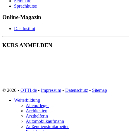
Seminare
Soziale Berufe
Sprachkurse
Sozialpädagoge
Sozialversicherungsfachangestellte
Online-Magazin
Speditionskaufmann
Sporttherapeut
Das Institut
Sport- und Fitnesskaufmann
Steuerfachangestellte
Systemadministrator
KURS ANMELDEN
Tagesmutter
Technischer Produktdesigner
Technischer Zeichner
Tierarzthelferin
Tiermedizinische Fachangestellte
Tierpfleger
Tischler
Triebfahrzeugführer
Veranstaltungskaufmann
© 2026 •
OTTI.de
•
Impressum
•
Datenschutz
•
Sitemap
Verkäufer
Vermessungstechniker
Weiterbildung
Versicherungskaufmann
Altenpfleger
Verwaltungsfachangestellte
Architekten
Webdesigner
Arzthelferin
Werkstoffprüfer
Automobilkaufmann
Zahntechniker
Außendienstmitarbeiter
Zerspanungsmechaniker