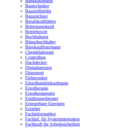
Bankkaufmann
Zollbeamter
Bautechniker
Zweiradmechaniker
Baustoffprüfer
Bauzeichner
Berufskraftfahrer
Betreuungskraft
Betriebswirt
Buchhaltung
Bilanzbuchhalter
Bürokauffrau/mann
Chemielaborant
Controlling
Dachdecker
Digitalisierung
Disponent
Elektroniker
Einzelhandelskaufmann
Ergotherapie
Ergotherapeuten
Ernährungsberater
Erneuerbare Energien
Erzieher
Fachinformatiker
Fachinf. für Systemintegration
Fachkraft für Arbeitssicherheit