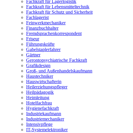
Fachkraft für Lagerlogistik
Fachkraft für Lebensmitteltechnik
Fachkraft für Schutz und Sicherheit
Fachlagerist
Feinwerkmechaniker
Finanzbuchhalter
Fremdsprachenkorrespondent
Friseur
Führungskräfte
Gabelstaplerfahrer
Gärtner
Gerontopsychiatrische Fachkraft
Grafikdesign
Groß- und Außenhandelskaufmann
Haustechniker
Hauswirtschafterin
Heilerziehungspfleger
Heilpädagogik
Heimleitung
Hotelfachfrau
Hygienefachkraft
Industriekaufmann
Industriemechaniker
Intensivpflege
IT-Systemelektroniker