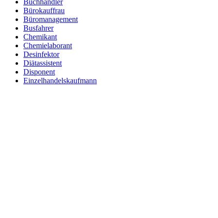
Buchhändler
Bürokauffrau
Büromanagement
Busfahrer
Chemikant
Chemielaborant
Desinfektor
Diätassistent
Disponent
Einzelhandelskaufmann
Elektroniker
Entspannungstherapeut
Ergotherapeut
Ernährungsberater
Erzieher
Fachinformatiker
Fachinformatiker Anwendungsentwicklung
Fachinformatiker Systemintegration
Fachkraft für Lagerlogistik
Fachlagerist
Fahrlehrer
Fahrzeuglackierer
Familientherapeut
Fitnesstrainer
Florist