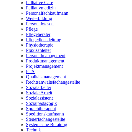
Palliative Care
Palliativmedizin
Personalfachkaufmann
Weiterbildung
Personalwesen
Pflege
Pflegeberater
Pflegedienstleitung
Physiotherapie
Praxisanleiter
Personalmanagement
Produktmanagement
Projektmanagement
PTA
Qualitätsmanagement
Rechtsanwaltsfachangestellte
Sozialarbeiter
Soziale Arbeit
Sozialassistent
Sozialpädagogik
Sprachtherapeut
Speditionskaufmann
Steuerfachangestellte
Systemische Beratung
Technik