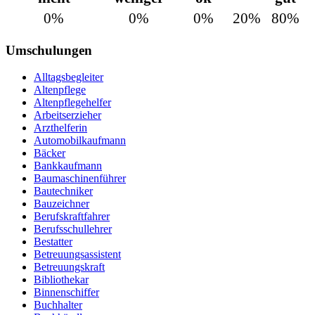
0%
0%
0%
20%
80%
Umschulungen
Alltagsbegleiter
Altenpflege
Altenpflegehelfer
Arbeitserzieher
Arzthelferin
Automobilkaufmann
Bäcker
Bankkaufmann
Baumaschinenführer
Bautechniker
Bauzeichner
Berufskraftfahrer
Berufsschullehrer
Bestatter
Betreuungsassistent
Betreuungskraft
Bibliothekar
Binnenschiffer
Buchhalter