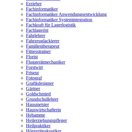
Erzieher
Fachinformatiker
Fachinformatiker Anwendungsentwicklung
Fachinformatiker Systemintegration
Fachkraft für Lagerlogistik
Fachlagerist
Fahrlehrer
Fahrzeuglackierer
Familientherapeut
Fitnesstrainer
Florist
Fluggerätmechaniker
Forstwirt
Friseur
Fotograf
Grafikdesigner
Gärtner
Goldschmied
Grundschullehrer
Hausmeister
Hauswirtschafterin
Hebamme
Heilerziehungspfleger
Heilpraktiker
Hörgeräteakustiker