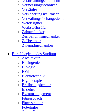
Veranstaltungskaufmann
Vermessungstechniker
Verkäufer
Versicherungskaufmann
Verwaltungsfachangestellte
Webdesigner
Werkstoffprüfer
Zahntechniker
Zerspanungsmechaniker
Zollbeamter
Zweiradmechaniker
Berufsbegleitendes Studium
Architektur
Bauingenieur
Biologie
BWL
Elektrotechnik
Ergotherapie
Ernährungsberater
Erzieher
Eventmanagement
Fitnesscoach
Fitnesstrainer
Fotografie