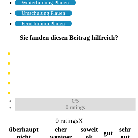
Weiterbildung Plauen
Umschulung Plauen
Fernstudium Plauen
Sie fanden diesen Beitrag hilfreich?
0
/
5
0
ratings
0 ratings
X
überhaupt
eher
soweit
sehr
gut
nicht
weniger
ok
gut