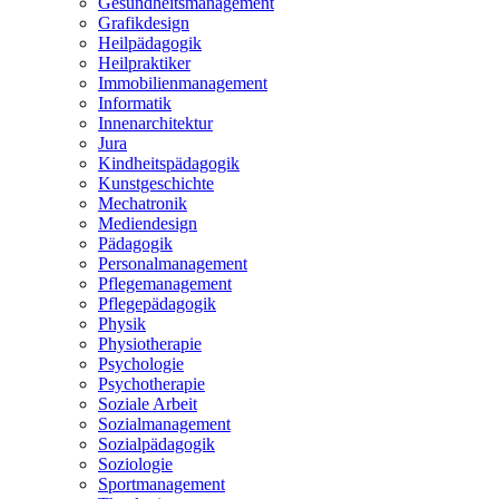
Gesundheitsmanagement
Grafikdesign
Heilpädagogik
Heilpraktiker
Immobilienmanagement
Informatik
Innenarchitektur
Jura
Kindheitspädagogik
Kunstgeschichte
Mechatronik
Mediendesign
Pädagogik
Personalmanagement
Pflegemanagement
Pflegepädagogik
Physik
Physiotherapie
Psychologie
Psychotherapie
Soziale Arbeit
Sozialmanagement
Sozialpädagogik
Soziologie
Sportmanagement