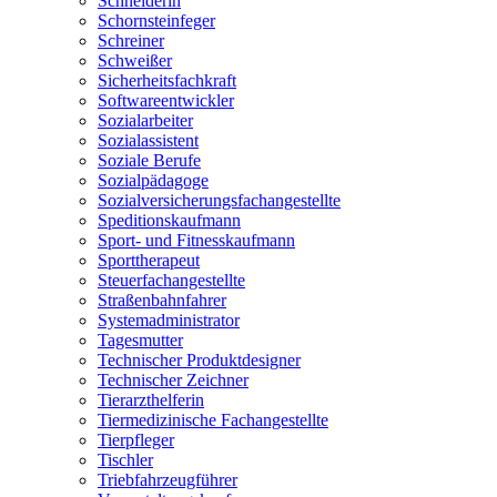
Schneiderin
Schornsteinfeger
Schreiner
Schweißer
Sicherheitsfachkraft
Softwareentwickler
Sozialarbeiter
Sozialassistent
Soziale Berufe
Sozialpädagoge
Sozialversicherungsfachangestellte
Speditionskaufmann
Sport- und Fitnesskaufmann
Sporttherapeut
Steuerfachangestellte
Straßenbahnfahrer
Systemadministrator
Tagesmutter
Technischer Produktdesigner
Technischer Zeichner
Tierarzthelferin
Tiermedizinische Fachangestellte
Tierpfleger
Tischler
Triebfahrzeugführer