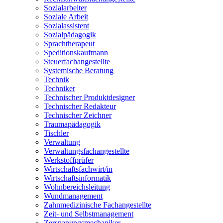
Sozialarbeiter
Soziale Arbeit
Sozialassistent
Sozialpädagogik
Sprachtherapeut
Speditionskaufmann
Steuerfachangestellte
Systemische Beratung
Technik
Techniker
Technischer Produktdesigner
Technischer Redakteur
Technischer Zeichner
Traumapädagogik
Tischler
Verwaltung
Verwaltungsfachangestellte
Werkstoffprüfer
Wirtschaftsfachwirt/in
Wirtschaftsinformatik
Wohnbereichsleitung
Wundmanagement
Zahnmedizinische Fachangestellte
Zeit- und Selbstmanagement
Zerspanungsmechaniker