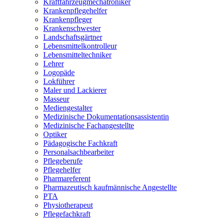
Kraftfahrzeugmechatroniker
Krankenpflegehelfer
Krankenpfleger
Krankenschwester
Landschaftsgärtner
Lebensmittelkontrolleur
Lebensmitteltechniker
Lehrer
Logopäde
Lokführer
Maler und Lackierer
Masseur
Mediengestalter
Medizinische Dokumentationsassistentin
Medizinische Fachangestellte
Optiker
Pädagogische Fachkraft
Personalsachbearbeiter
Pflegeberufe
Pflegehelfer
Pharmareferent
Pharmazeutisch kaufmännische Angestellte
PTA
Physiotherapeut
Pflegefachkraft