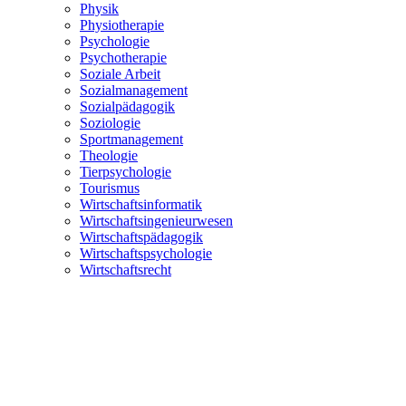
Physik
Physiotherapie
Psychologie
Psychotherapie
Soziale Arbeit
Sozialmanagement
Sozialpädagogik
Soziologie
Sportmanagement
Theologie
Tierpsychologie
Tourismus
Wirtschaftsinformatik
Wirtschaftsingenieurwesen
Wirtschaftspädagogik
Wirtschaftspsychologie
Wirtschaftsrecht