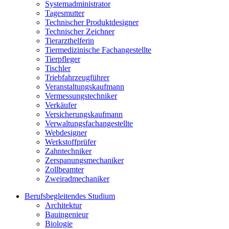
Systemadministrator
Tagesmutter
Technischer Produktdesigner
Technischer Zeichner
Tierarzthelferin
Tiermedizinische Fachangestellte
Tierpfleger
Tischler
Triebfahrzeugführer
Veranstaltungskaufmann
Vermessungstechniker
Verkäufer
Versicherungskaufmann
Verwaltungsfachangestellte
Webdesigner
Werkstoffprüfer
Zahntechniker
Zerspanungsmechaniker
Zollbeamter
Zweiradmechaniker
Berufsbegleitendes Studium
Architektur
Bauingenieur
Biologie