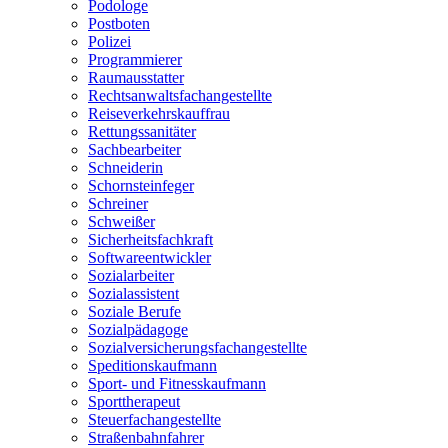
Podologe
Postboten
Polizei
Programmierer
Raumausstatter
Rechtsanwaltsfachangestellte
Reiseverkehrskauffrau
Rettungssanitäter
Sachbearbeiter
Schneiderin
Schornsteinfeger
Schreiner
Schweißer
Sicherheitsfachkraft
Softwareentwickler
Sozialarbeiter
Sozialassistent
Soziale Berufe
Sozialpädagoge
Sozialversicherungsfachangestellte
Speditionskaufmann
Sport- und Fitnesskaufmann
Sporttherapeut
Steuerfachangestellte
Straßenbahnfahrer