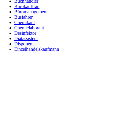
Buchhändler
Bürokauffrau
Büromanagement
Busfahrer
Chemikant
Chemielaborant
Desinfektor
Diätassistent
Disponent
Einzelhandelskaufmann
Elektroniker
Entspannungstherapeut
Ergotherapeut
Ernährungsberater
Erzieher
Fachinformatiker
Fachinformatiker Anwendungsentwicklung
Fachinformatiker Systemintegration
Fachkraft für Lagerlogistik
Fachlagerist
Fahrlehrer
Fahrzeuglackierer
Familientherapeut
Fitnesstrainer
Florist