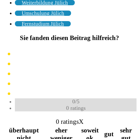
Weiterbildung Jülich
Umschulung Jülich
Fernstudium Jülich
Sie fanden diesen Beitrag hilfreich?
0
/
5
0
ratings
0 ratings
X
überhaupt
eher
soweit
sehr
gut
nicht
weniger
ok
gut