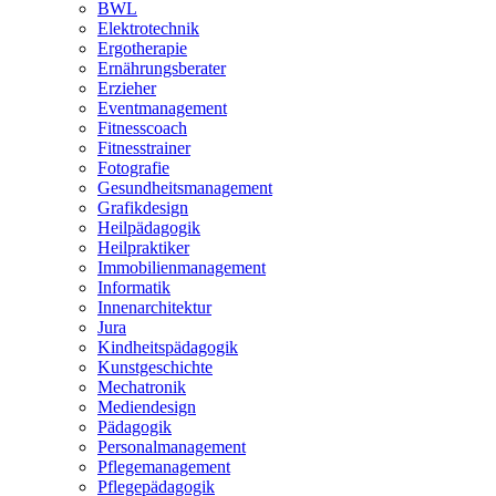
BWL
Elektrotechnik
Ergotherapie
Ernährungsberater
Erzieher
Eventmanagement
Fitnesscoach
Fitnesstrainer
Fotografie
Gesundheitsmanagement
Grafikdesign
Heilpädagogik
Heilpraktiker
Immobilienmanagement
Informatik
Innenarchitektur
Jura
Kindheitspädagogik
Kunstgeschichte
Mechatronik
Mediendesign
Pädagogik
Personalmanagement
Pflegemanagement
Pflegepädagogik