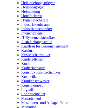
Heilerziehungspfleger
Heilpädagogik
Heimleitung
Hotelfachfrau
Hygienefachkraft
Industriekaufmann
Industriemechaniker
Intensivpflege
IT-Systemelektroniker
Justizfachangestellte
Kauffrau für Büromanagement
Kaufmann
Kfz-Mechatroniker
Kinderpflegerin
Koch
Kodierfachkraft
Konstruktionsmechaniker
Kosmetik
Krankenschwester
Kunsttherapeut
Logistik
Lohnbuchhalter
Management
Maschinen- und Anlagenführer
Mediation