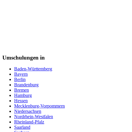
Pflegefachkraft
Pflegehelfer
Pharmareferent
Pharmazeutisch kaufmännische Angestellte
Pharmazeutisch-technischer Assistent (PTA)
Physiotherapeut
Podologe
Polizei
Postbote
Programmierer
Psychotherapeut
Umschulungen in
Raumausstatter
Rechtsanwaltsfachangestellte
Baden-Württemberg
Reiseverkehrskauffrau
Bayern
Rettungssanitäter
Berlin
Sachbearbeiter
Brandenburg
Schneiderin
Bremen
Schornsteinfeger
Hamburg
Schreiner
Hessen
Schweißer
Mecklenburg-Vorpommern
Sicherheitsfachkraft
Niedersachsen
Straßenbahnfahrer
Nordrhein-Westfalen
Softwareentwickler
Rheinland-Pfalz
Sozialarbeiter
Saarland
Sozialassistent