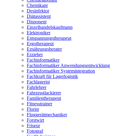
Chemikant
Desinfektor
Diätassistent
Disponent
Einzelhandelskaufmann
Elektroniker
Entspannungstherapeut
Ergotherapeut
Ernährungsberater
Erzieher
Fachinformatiker
Fachinformatiker Anwendungsentwicklung
Fachinformatiker Systemintegration
Fachkraft für Lagerlogistik
Fachlagerist
Fahrlehrer
Fahrzeuglackierer
Familientherapeut
Fitnesstrainer
Florist
Fluggerätmechaniker
Forstwirt
Friseur
Fotograf