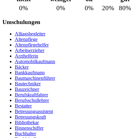
0%
0%
0%
20%
80%
Umschulungen
Alltagsbegleiter
Altenpflege
Altenpflegehelfer
Arbeitserzieher
Arzthelferin
Automobilkaufmann
Bäcker
Bankkaufmann
Baumaschinenführer
Bautechniker
Bauzeichner
Berufskraftfahrer
Berufsschullehrer
Bestatter
Betreuungsassistent
Betreuungskraft
Bibliothekar
Binnenschiffer
Buchhalter