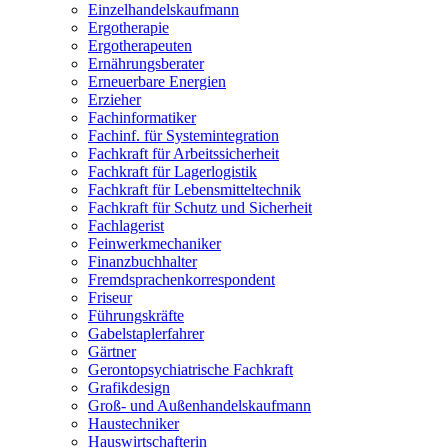
Einzelhandelskaufmann
Ergotherapie
Ergotherapeuten
Ernährungsberater
Erneuerbare Energien
Erzieher
Fachinformatiker
Fachinf. für Systemintegration
Fachkraft für Arbeitssicherheit
Fachkraft für Lagerlogistik
Fachkraft für Lebensmitteltechnik
Fachkraft für Schutz und Sicherheit
Fachlagerist
Feinwerkmechaniker
Finanzbuchhalter
Fremdsprachenkorrespondent
Friseur
Führungskräfte
Gabelstaplerfahrer
Gärtner
Gerontopsychiatrische Fachkraft
Grafikdesign
Groß- und Außenhandelskaufmann
Haustechniker
Hauswirtschafterin