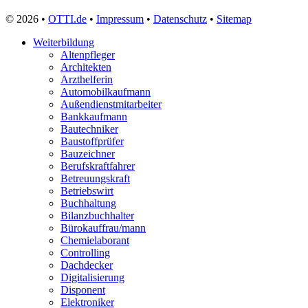
Zollbeamter
© 2026 •
OTTI.de
•
Impressum
•
Datenschutz
•
Sitemap
Zweiradmechaniker
Weiterbildung
Altenpfleger
Architekten
Arzthelferin
Automobilkaufmann
Außendienstmitarbeiter
Bankkaufmann
Bautechniker
Baustoffprüfer
Bauzeichner
Berufskraftfahrer
Betreuungskraft
Betriebswirt
Buchhaltung
Bilanzbuchhalter
Bürokauffrau/mann
Chemielaborant
Controlling
Dachdecker
Digitalisierung
Disponent
Elektroniker