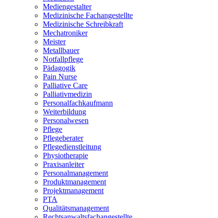
Mediengestalter
Medizinische Fachangestellte
Medizinische Schreibkraft
Mechatroniker
Meister
Metallbauer
Notfallpflege
Pädagogik
Pain Nurse
Palliative Care
Palliativmedizin
Personalfachkaufmann
Weiterbildung
Personalwesen
Pflege
Pflegeberater
Pflegedienstleitung
Physiotherapie
Praxisanleiter
Personalmanagement
Produktmanagement
Projektmanagement
PTA
Qualitätsmanagement
Rechtsanwaltsfachangestellte