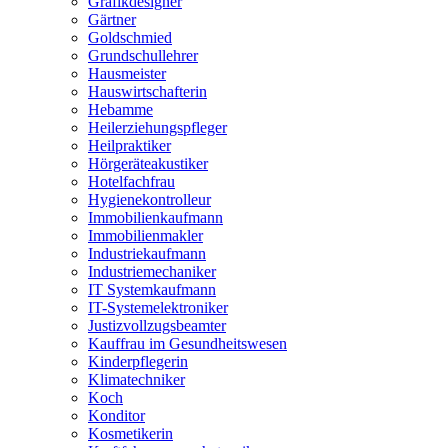
Grafikdesigner
Gärtner
Goldschmied
Grundschullehrer
Hausmeister
Hauswirtschafterin
Hebamme
Heilerziehungspfleger
Heilpraktiker
Hörgeräteakustiker
Hotelfachfrau
Hygienekontrolleur
Immobilienkaufmann
Immobilienmakler
Industriekaufmann
Industriemechaniker
IT Systemkaufmann
IT-Systemelektroniker
Justizvollzugsbeamter
Kauffrau im Gesundheitswesen
Kinderpflegerin
Klimatechniker
Koch
Konditor
Kosmetikerin