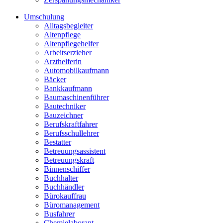
Umschulung
Alltagsbegleiter
Altenpflege
Altenpflegehelfer
Arbeitserzieher
Arzthelferin
Automobilkaufmann
Bäcker
Bankkaufmann
Baumaschinenführer
Bautechniker
Bauzeichner
Berufskraftfahrer
Berufsschullehrer
Bestatter
Betreuungsassistent
Betreuungskraft
Binnenschiffer
Buchhalter
Buchhändler
Bürokauffrau
Büromanagement
Busfahrer
Chemielaborant