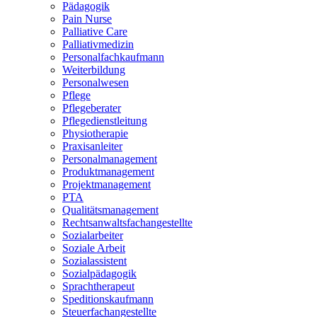
Pädagogik
Pain Nurse
Palliative Care
Palliativmedizin
Personalfachkaufmann
Weiterbildung
Personalwesen
Pflege
Pflegeberater
Pflegedienstleitung
Physiotherapie
Praxisanleiter
Personalmanagement
Produktmanagement
Projektmanagement
PTA
Qualitätsmanagement
Rechtsanwaltsfachangestellte
Sozialarbeiter
Soziale Arbeit
Sozialassistent
Sozialpädagogik
Sprachtherapeut
Speditionskaufmann
Steuerfachangestellte