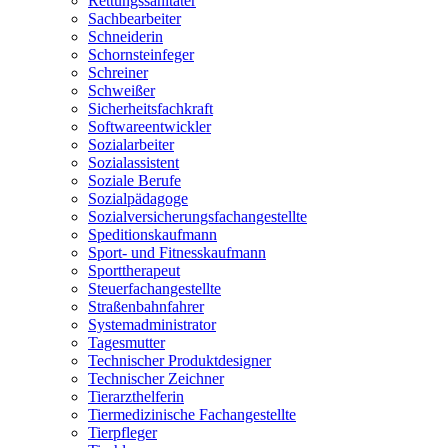
Rettungssanitäter
Sachbearbeiter
Schneiderin
Schornsteinfeger
Schreiner
Schweißer
Sicherheitsfachkraft
Softwareentwickler
Sozialarbeiter
Sozialassistent
Soziale Berufe
Sozialpädagoge
Sozialversicherungsfachangestellte
Speditionskaufmann
Sport- und Fitnesskaufmann
Sporttherapeut
Steuerfachangestellte
Straßenbahnfahrer
Systemadministrator
Tagesmutter
Technischer Produktdesigner
Technischer Zeichner
Tierarzthelferin
Tiermedizinische Fachangestellte
Tierpfleger