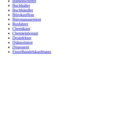
Binnenschiffer
Buchhalter
Buchhändler
Bürokauffrau
Büromanagement
Busfahrer
Chemikant
Chemielaborant
Desinfektor
Diätassistent
Disponent
Einzelhandelskaufmann
Elektroniker
Entspannungstherapeut
Ergotherapeut
Ernährungsberater
Erzieher
Fachinformatiker
Fachinformatiker Anwendungsentwicklung
Fachinformatiker Systemintegration
Fachkraft für Lagerlogistik
Fachlagerist
Fahrlehrer
Fahrzeuglackierer
Familientherapeut