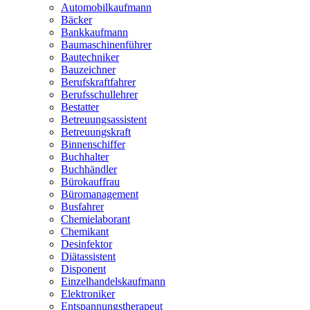
Automobilkaufmann
Bäcker
Bankkaufmann
Baumaschinenführer
Bautechniker
Bauzeichner
Berufskraftfahrer
Berufsschullehrer
Bestatter
Betreuungsassistent
Betreuungskraft
Binnenschiffer
Buchhalter
Buchhändler
Bürokauffrau
Büromanagement
Busfahrer
Chemielaborant
Chemikant
Desinfektor
Diätassistent
Disponent
Einzelhandelskaufmann
Elektroniker
Entspannungstherapeut