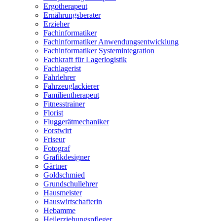
Ergotherapeut
Ernährungsberater
Erzieher
Fachinformatiker
Fachinformatiker Anwendungsentwicklung
Fachinformatiker Systemintegration
Fachkraft für Lagerlogistik
Fachlagerist
Fahrlehrer
Fahrzeuglackierer
Familientherapeut
Fitnesstrainer
Florist
Fluggerätmechaniker
Forstwirt
Friseur
Fotograf
Grafikdesigner
Gärtner
Goldschmied
Grundschullehrer
Hausmeister
Hauswirtschafterin
Hebamme
Heilerziehungspfleger