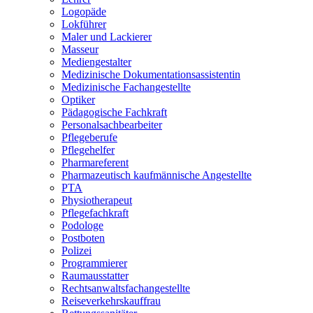
Logopäde
Lokführer
Maler und Lackierer
Masseur
Mediengestalter
Medizinische Dokumentationsassistentin
Medizinische Fachangestellte
Optiker
Pädagogische Fachkraft
Personalsachbearbeiter
Pflegeberufe
Pflegehelfer
Pharmareferent
Pharmazeutisch kaufmännische Angestellte
PTA
Physiotherapeut
Pflegefachkraft
Podologe
Postboten
Polizei
Programmierer
Raumausstatter
Rechtsanwaltsfachangestellte
Reiseverkehrskauffrau