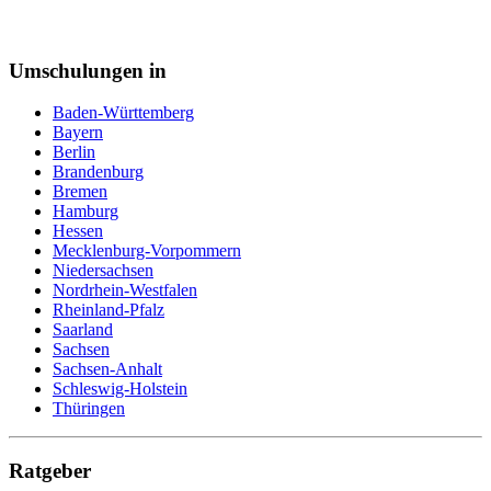
Personalsachbearbeiter
Pflegeberufe
Pflegefachkraft
Umschulungen in
Pflegehelfer
Pharmareferent
Pharmazeutisch kaufmännische Angestellte
Baden-Württemberg
Pharmazeutisch-technischer Assistent (PTA)
Bayern
Physiotherapeut
Berlin
Podologe
Brandenburg
Polizei
Bremen
Postbote
Hamburg
Programmierer
Hessen
Psychotherapeut
Mecklenburg-Vorpommern
Raumausstatter
Niedersachsen
Rechtsanwaltsfachangestellte
Nordrhein-Westfalen
Reiseverkehrskauffrau
Rheinland-Pfalz
Rettungssanitäter
Saarland
Sachbearbeiter
Sachsen
Schneiderin
Sachsen-Anhalt
Schornsteinfeger
Schleswig-Holstein
Schreiner
Thüringen
Schweißer
Sicherheitsfachkraft
Straßenbahnfahrer
Ratgeber
Softwareentwickler