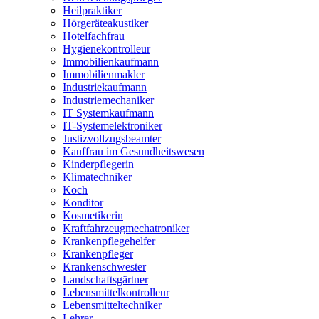
Heilpraktiker
Hörgeräteakustiker
Hotelfachfrau
Hygienekontrolleur
Immobilienkaufmann
Immobilienmakler
Industriekaufmann
Industriemechaniker
IT Systemkaufmann
IT-Systemelektroniker
Justizvollzugsbeamter
Kauffrau im Gesundheitswesen
Kinderpflegerin
Klimatechniker
Koch
Konditor
Kosmetikerin
Kraftfahrzeugmechatroniker
Krankenpflegehelfer
Krankenpfleger
Krankenschwester
Landschaftsgärtner
Lebensmittelkontrolleur
Lebensmitteltechniker
Lehrer