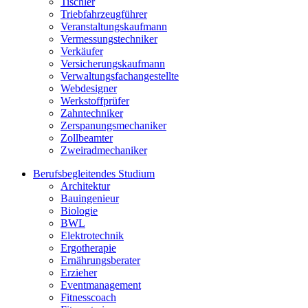
Tischler
Triebfahrzeugführer
Veranstaltungskaufmann
Vermessungstechniker
Verkäufer
Versicherungskaufmann
Verwaltungsfachangestellte
Webdesigner
Werkstoffprüfer
Zahntechniker
Zerspanungsmechaniker
Zollbeamter
Zweiradmechaniker
Berufsbegleitendes Studium
Architektur
Bauingenieur
Biologie
BWL
Elektrotechnik
Ergotherapie
Ernährungsberater
Erzieher
Eventmanagement
Fitnesscoach