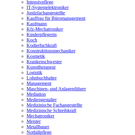
Intensivpflege
IT-Systemelektroniker
Justizfachangestellte
Kauffrau für Büromanagement
Kaufmann
Kfz-Mechatroniker
Kinderpflegerin
Koch
Kodierfachkraft
Konstruktionsmechaniker
Kosmetik
Krankenschwester
Kunsttherapeut
Logistik
Lohnbuchhalter
Management
Maschinen- und Anlagenführer
Mediation
Mediengestalter
Medizinische Fachangestellte
Medizinische Schreibkraft
Mechatroniker
Meister
Metallbauer
Notfallpflege