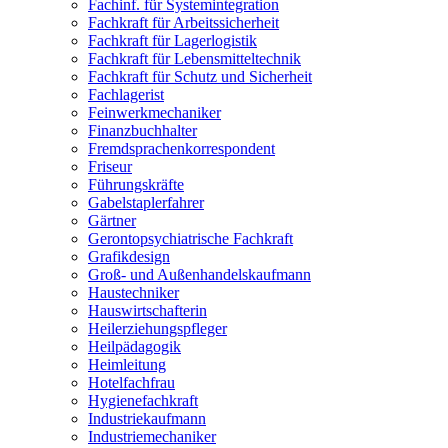
Fachinf. für Systemintegration
Fachkraft für Arbeitssicherheit
Fachkraft für Lagerlogistik
Fachkraft für Lebensmitteltechnik
Fachkraft für Schutz und Sicherheit
Fachlagerist
Feinwerkmechaniker
Finanzbuchhalter
Fremdsprachenkorrespondent
Friseur
Führungskräfte
Gabelstaplerfahrer
Gärtner
Gerontopsychiatrische Fachkraft
Grafikdesign
Groß- und Außenhandelskaufmann
Haustechniker
Hauswirtschafterin
Heilerziehungspfleger
Heilpädagogik
Heimleitung
Hotelfachfrau
Hygienefachkraft
Industriekaufmann
Industriemechaniker