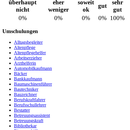
überhaupt
eher
soweit
sehr
gut
nicht
weniger
ok
gut
0%
0%
0%
0%
100%
Umschulungen
Alltagsbegleiter
Altenpflege
Altenpflegehelfer
Arbeitserzieher
Arzthelferin
Automobilkaufmann
Bäcker
Bankkaufmann
Baumaschinenführer
Bautechniker
Bauzeichner
Berufskraftfahrer
Berufsschullehrer
Bestatter
Betreuungsassistent
Betreuungskraft
Bibliothekar