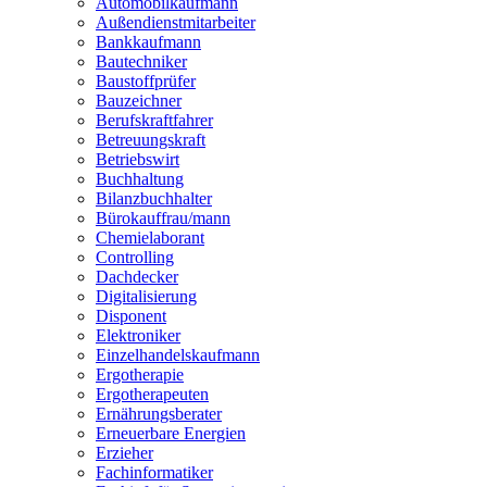
Automobilkaufmann
Zahntechniker
Außendienstmitarbeiter
Zerspanungsmechaniker
Bankkaufmann
Zollbeamter
Bautechniker
Zweiradmechaniker
Baustoffprüfer
Bauzeichner
Berufskraftfahrer
Betreuungskraft
Betriebswirt
Buchhaltung
Bilanzbuchhalter
Bürokauffrau/mann
Chemielaborant
Controlling
Dachdecker
Digitalisierung
Disponent
Elektroniker
Einzelhandelskaufmann
Ergotherapie
Ergotherapeuten
Ernährungsberater
Erneuerbare Energien
Erzieher
Fachinformatiker