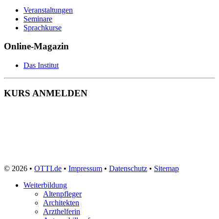
Sozialarbeiter
Veranstaltungen
Sozialassistent
Seminare
Soziale Berufe
Sprachkurse
Sozialpädagoge
Sozialversicherungsfachangestellte
Online-Magazin
Speditionskaufmann
Sporttherapeut
Das Institut
Sport- und Fitnesskaufmann
Steuerfachangestellte
Systemadministrator
KURS ANMELDEN
Tagesmutter
Technischer Produktdesigner
Technischer Zeichner
Tierarzthelferin
Tiermedizinische Fachangestellte
Tierpfleger
Tischler
Triebfahrzeugführer
Veranstaltungskaufmann
© 2026 •
OTTI.de
•
Impressum
•
Datenschutz
•
Sitemap
Verkäufer
Vermessungstechniker
Weiterbildung
Versicherungskaufmann
Altenpfleger
Verwaltungsfachangestellte
Architekten
Webdesigner
Arzthelferin
Werkstoffprüfer