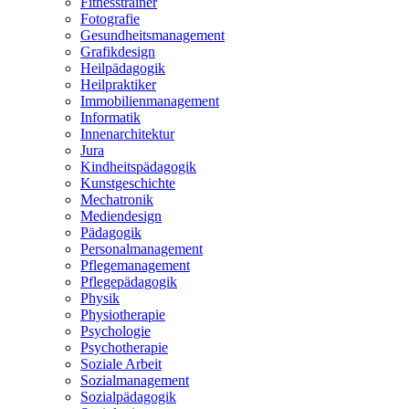
Fitnesstrainer
Fotografie
Gesundheitsmanagement
Grafikdesign
Heilpädagogik
Heilpraktiker
Immobilienmanagement
Informatik
Innenarchitektur
Jura
Kindheitspädagogik
Kunstgeschichte
Mechatronik
Mediendesign
Pädagogik
Personalmanagement
Pflegemanagement
Pflegepädagogik
Physik
Physiotherapie
Psychologie
Psychotherapie
Soziale Arbeit
Sozialmanagement
Sozialpädagogik