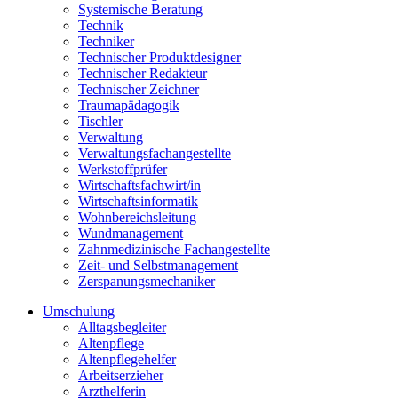
Systemische Beratung
Technik
Techniker
Technischer Produktdesigner
Technischer Redakteur
Technischer Zeichner
Traumapädagogik
Tischler
Verwaltung
Verwaltungsfachangestellte
Werkstoffprüfer
Wirtschaftsfachwirt/in
Wirtschaftsinformatik
Wohnbereichsleitung
Wundmanagement
Zahnmedizinische Fachangestellte
Zeit- und Selbstmanagement
Zerspanungsmechaniker
Umschulung
Alltagsbegleiter
Altenpflege
Altenpflegehelfer
Arbeitserzieher
Arzthelferin