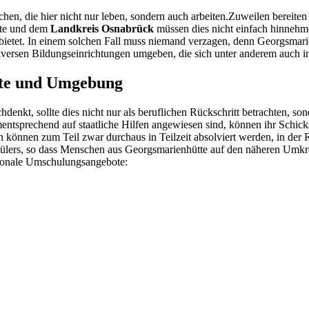
en, die hier nicht nur leben, sondern auch arbeiten.Zuweilen bereiten 
tte und dem
Landkreis Osnabrück
müssen dies nicht einfach hinnehm
ietet. In einem solchen Fall muss niemand verzagen, denn Georgsmarienh
diversen Bildungseinrichtungen umgeben, die sich unter anderem auch
tte und Umgebung
kt, sollte dies nicht nur als beruflichen Rückschritt betrachten, so
ntsprechend auf staatliche Hilfen angewiesen sind, können ihr Schicks
nen zum Teil zwar durchaus in Teilzeit absolviert werden, in der Reg
lers, so dass Menschen aus Georgsmarienhütte auf den näheren Umkrei
egionale Umschulungsangebote: