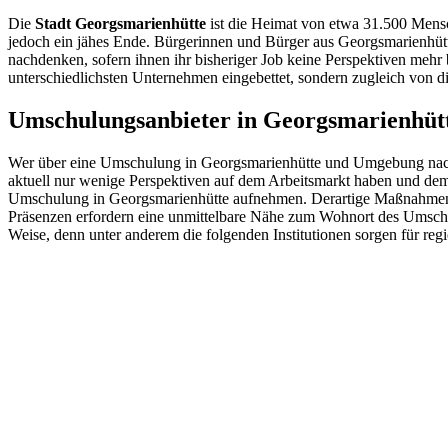
Die
Stadt Georgsmarienhütte
ist die Heimat von etwa 31.500 Mensch
jedoch ein jähes Ende. Bürgerinnen und Bürger aus Georgsmarienhü
nachdenken, sofern ihnen ihr bisheriger Job keine Perspektiven mehr b
unterschiedlichsten Unternehmen eingebettet, sondern zugleich von 
Umschulungsanbieter in Georgsmarienhü
Wer über eine Umschulung in Georgsmarienhütte und Umgebung nachden
aktuell nur wenige Perspektiven auf dem Arbeitsmarkt haben und deme
Umschulung in Georgsmarienhütte aufnehmen. Derartige Maßnahmen kön
Präsenzen erfordern eine unmittelbare Nähe zum Wohnort des Umschü
Weise, denn unter anderem die folgenden Institutionen sorgen für r