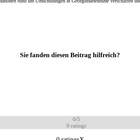
rmationen rund um Umschulungen in Georgsmarienhütte verschaffen und
Sie fanden diesen Beitrag hilfreich?
0
/
5
0
ratings
0 ratings
X