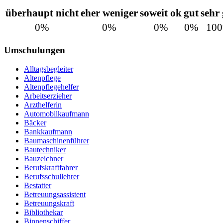
überhaupt nicht
eher weniger
soweit ok
gut
sehr
0%
0%
0%
0%
10
Umschulungen
Alltagsbegleiter
Altenpflege
Altenpflegehelfer
Arbeitserzieher
Arzthelferin
Automobilkaufmann
Bäcker
Bankkaufmann
Baumaschinenführer
Bautechniker
Bauzeichner
Berufskraftfahrer
Berufsschullehrer
Bestatter
Betreuungsassistent
Betreuungskraft
Bibliothekar
Binnenschiffer