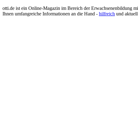
IT Systemkaufmann
Justizvollzugsbeamter
otti.de ist ein Online-Magazin im Bereich der Erwachsenenbildung m
Kauffrau im Gesundheitswesen
Ihnen umfangreiche Informationen an die Hand -
hilfreich
und aktuell
Kinderpflegerin
Klimatechniker
Koch
Konditor
Kosmetikerin
Kraftfahrzeugmechatroniker
Krankenpflegehelfer
Krankenpfleger
Krankenschwester
Landschaftsgärtner
Lebensmittelkontrolleur
Lebensmitteltechniker
Lehrer
Logopäde
Lokführer
Maler und Lackierer
Masseur
Mediengestalter
Medizinische Dokumentationsassistentin
Medizinische Fachangestellte (MFA)
Optiker
Pädagogische Fachkraft