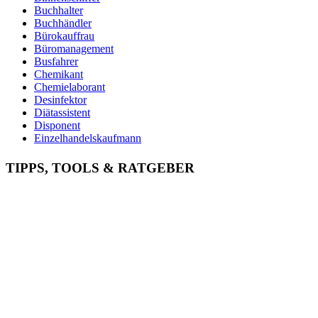
Buchhalter
Buchhändler
Bürokauffrau
Büromanagement
Busfahrer
Chemikant
Chemielaborant
Desinfektor
Diätassistent
Disponent
Einzelhandelskaufmann
Elektroniker
Entspannungstherapeut
TIPPS, TOOLS & RATGEBER
Ergotherapeut
Ernährungsberater
Erzieher
Fachinformatiker
Fachinformatiker Anwendungsentwicklung
Fachinformatiker Systemintegration
Fachkraft für Lagerlogistik
Fachlagerist
Fahrlehrer
Fahrzeuglackierer
Familientherapeut
Fitnesstrainer