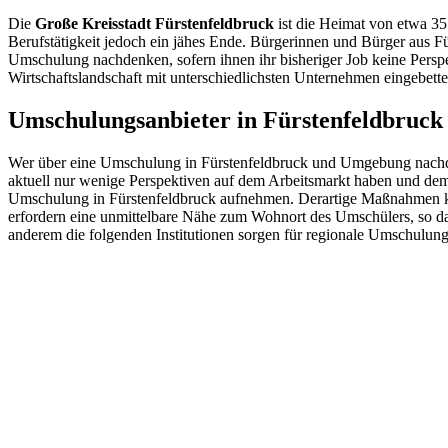
Die
Große Kreisstadt Fürstenfeldbruck
ist die Heimat von etwa 35
Berufstätigkeit jedoch ein jähes Ende. Bürgerinnen und Bürger aus 
Umschulung nachdenken, sofern ihnen ihr bisheriger Job keine Perspek
Wirtschaftslandschaft mit unterschiedlichsten Unternehmen eingebet
Umschulungsanbieter in Fürstenfeldbruc
Wer über eine Umschulung in Fürstenfeldbruck und Umgebung nachdenkt
aktuell nur wenige Perspektiven auf dem Arbeitsmarkt haben und deme
Umschulung in Fürstenfeldbruck aufnehmen. Derartige Maßnahmen könn
erfordern eine unmittelbare Nähe zum Wohnort des Umschülers, so da
anderem die folgenden Institutionen sorgen für regionale Umschulun