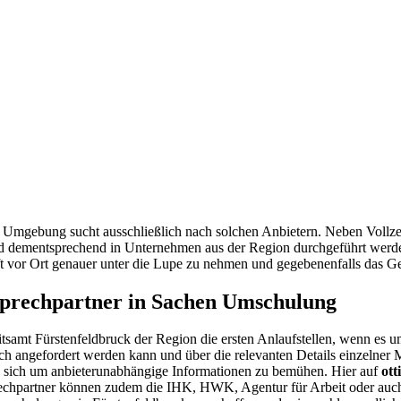
d Umgebung sucht ausschließlich nach solchen Anbietern. Neben Vollze
und dementsprechend in Unternehmen aus der Region durchgeführt werde
ft vor Ort genauer unter die Lupe zu nehmen und gegebenenfalls das Ge
nsprechpartner in Sachen Umschulung
samt Fürstenfeldbruck der Region die ersten Anlaufstellen, wenn es u
dlich angefordert werden kann und über die relevanten Details einzeln
, sich um anbieterunabhängige Informationen zu bemühen. Hier auf
ott
sprechpartner können zudem die IHK, HWK, Agentur für Arbeit oder a