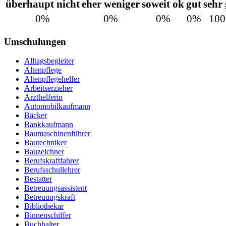
überhaupt nicht
eher weniger
soweit ok
gut
sehr
0%
0%
0%
0%
10
Umschulungen
Alltagsbegleiter
Altenpflege
Altenpflegehelfer
Arbeitserzieher
Arzthelferin
Automobilkaufmann
Bäcker
Bankkaufmann
Baumaschinenführer
Bautechniker
Bauzeichner
Berufskraftfahrer
Berufsschullehrer
Bestatter
Betreuungsassistent
Betreuungskraft
Bibliothekar
Binnenschiffer
Buchhalter