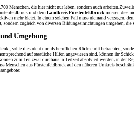
.700 Menschen, die hier nicht nur leben, sondern auch arbeiten.Zuweil
Fürstenfeldbruck und dem
Landkreis Fürstenfeldbruck
müssen dies nic
tiven mehr bietet. In einem solchen Fall muss niemand verzagen, denn F
tet, sondern zugleich von diversen Bildungseinrichtungen umgeben, di
k und Umgebung
, sollte dies nicht nur als beruflichen Rückschritt betrachten, sond
ntsprechend auf staatliche Hilfen angewiesen sind, können ihr Schicks
en zum Teil zwar durchaus in Teilzeit absolviert werden, in der Regel
ss Menschen aus Fürstenfeldbruck auf den näheren Umkreis beschränkt
gsangebote: