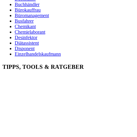
Buchhändler
Bürokauffrau
Büromanagement
Busfahrer
Chemikant
Chemielaborant
Desinfektor
Diätassistent
Disponent
Einzelhandelskaufmann
Elektroniker
Entspannungstherapeut
TIPPS, TOOLS & RATGEBER
Ergotherapeut
Ernährungsberater
Erzieher
Fachinformatiker
Fachinformatiker Anwendungsentwicklung
Fachinformatiker Systemintegration
Fachkraft für Lagerlogistik
Fachlagerist
Fahrlehrer
Fahrzeuglackierer
Familientherapeut
Fitnesstrainer
Florist