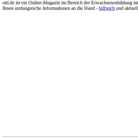
Justizvollzugsbeamter
otti.de ist ein Online-Magazin im Bereich der Erwachsenenbildung m
Kauffrau im Gesundheitswesen
Ihnen umfangreiche Informationen an die Hand -
hilfreich
und aktuell
Kinderpflegerin
Klimatechniker
Koch
Konditor
Kosmetikerin
Kraftfahrzeugmechatroniker
Krankenpflegehelfer
Krankenpfleger
Krankenschwester
Landschaftsgärtner
Lebensmittelkontrolleur
Lebensmitteltechniker
Lehrer
Logopäde
Lokführer
Maler und Lackierer
Masseur
Mediengestalter
Medizinische Dokumentationsassistentin
Medizinische Fachangestellte (MFA)
Optiker
Pädagogische Fachkraft
Personalsachbearbeiter