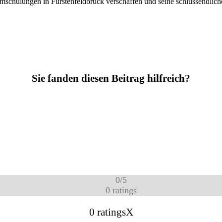
mschulungen in Fürstenfeldbruck verschaffen und seine schlussendliche
Sie fanden diesen Beitrag hilfreich?
0
/
5
0
ratings
0 ratings
X