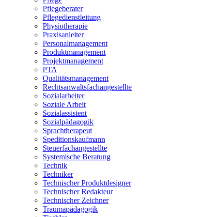
Pflegeberater
Pflegedienstleitung
Physiotherapie
Praxisanleiter
Personalmanagement
Produktmanagement
Projektmanagement
PTA
Qualitätsmanagement
Rechtsanwaltsfachangestellte
Sozialarbeiter
Soziale Arbeit
Sozialassistent
Sozialpädagogik
Sprachtherapeut
Speditionskaufmann
Steuerfachangestellte
Systemische Beratung
Technik
Techniker
Technischer Produktdesigner
Technischer Redakteur
Technischer Zeichner
Traumapädagogik