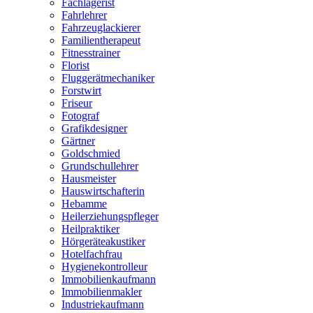
Fachlagerist
Fahrlehrer
Fahrzeuglackierer
Familientherapeut
Fitnesstrainer
Florist
Fluggerätmechaniker
Forstwirt
Friseur
Fotograf
Grafikdesigner
Gärtner
Goldschmied
Grundschullehrer
Hausmeister
Hauswirtschafterin
Hebamme
Heilerziehungspfleger
Heilpraktiker
Hörgeräteakustiker
Hotelfachfrau
Hygienekontrolleur
Immobilienkaufmann
Immobilienmakler
Industriekaufmann