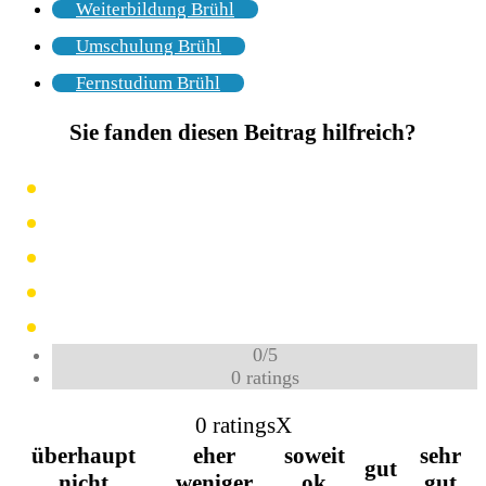
Weiterbildung Brühl
Umschulung Brühl
Fernstudium Brühl
Sie fanden diesen Beitrag hilfreich?
0
/
5
0
ratings
0 ratings
X
überhaupt
eher
soweit
sehr
gut
nicht
weniger
ok
gut