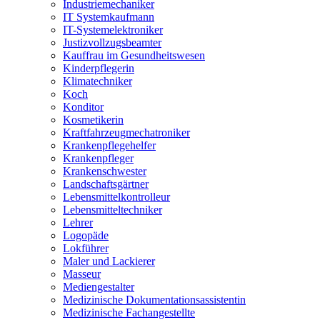
Industriemechaniker
IT Systemkaufmann
IT-Systemelektroniker
Justizvollzugsbeamter
Kauffrau im Gesundheitswesen
Kinderpflegerin
Klimatechniker
Koch
Konditor
Kosmetikerin
Kraftfahrzeugmechatroniker
Krankenpflegehelfer
Krankenpfleger
Krankenschwester
Landschaftsgärtner
Lebensmittelkontrolleur
Lebensmitteltechniker
Lehrer
Logopäde
Lokführer
Maler und Lackierer
Masseur
Mediengestalter
Medizinische Dokumentationsassistentin
Medizinische Fachangestellte