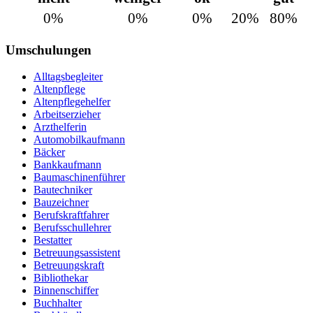
0%
0%
0%
20%
80%
Umschulungen
Alltagsbegleiter
Altenpflege
Altenpflegehelfer
Arbeitserzieher
Arzthelferin
Automobilkaufmann
Bäcker
Bankkaufmann
Baumaschinenführer
Bautechniker
Bauzeichner
Berufskraftfahrer
Berufsschullehrer
Bestatter
Betreuungsassistent
Betreuungskraft
Bibliothekar
Binnenschiffer
Buchhalter