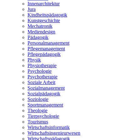
Innenarchitektur
Jura
Kindheitspädagogik
Kunstgeschichte
Mechatronik
Mediendesign
Pädagogik
Personalmanagement
Pflegemanagement
Pflegepädagogik
Physik
Physiotherapie
Psychologie
Psychotherapie
Soziale Arbeit
Sozialmanagement
Sozialpädagogik
Soziologie
Sportmanagement
Theologie
Tierpsychologie
Tourismus
Wirtschaftsinformatik
Wirtschaftsingenieurwesen
Wirtschaftspädagogik