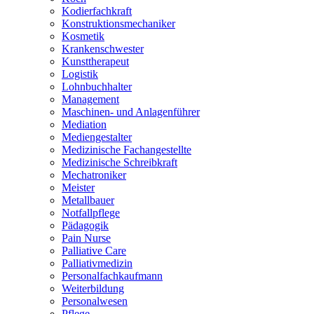
Kodierfachkraft
Konstruktionsmechaniker
Kosmetik
Krankenschwester
Kunsttherapeut
Logistik
Lohnbuchhalter
Management
Maschinen- und Anlagenführer
Mediation
Mediengestalter
Medizinische Fachangestellte
Medizinische Schreibkraft
Mechatroniker
Meister
Metallbauer
Notfallpflege
Pädagogik
Pain Nurse
Palliative Care
Palliativmedizin
Personalfachkaufmann
Weiterbildung
Personalwesen
Pflege