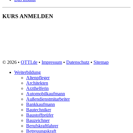
KURS ANMELDEN
© 2026 •
OTTI.de
•
Impressum
•
Datenschutz
•
Sitemap
Weiterbildung
Altenpfleger
Architekten
Arzthelferin
Automobilkaufmann
Außendienstmitarbeiter
Bankkaufmann
Bautechniker
Baustoffprüfer
Bauzeichner
Berufskraftfahrer
Betreuungskraft