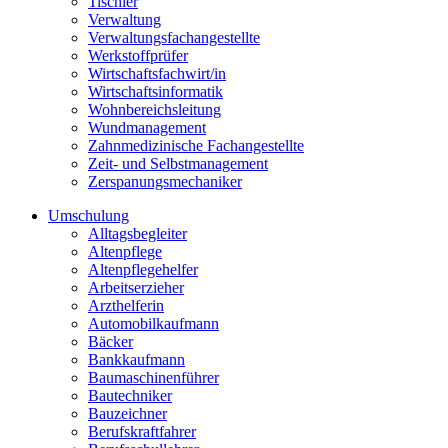
Tischler
Verwaltung
Verwaltungsfachangestellte
Werkstoffprüfer
Wirtschaftsfachwirt/in
Wirtschaftsinformatik
Wohnbereichsleitung
Wundmanagement
Zahnmedizinische Fachangestellte
Zeit- und Selbstmanagement
Zerspanungsmechaniker
Umschulung
Alltagsbegleiter
Altenpflege
Altenpflegehelfer
Arbeitserzieher
Arzthelferin
Automobilkaufmann
Bäcker
Bankkaufmann
Baumaschinenführer
Bautechniker
Bauzeichner
Berufskraftfahrer