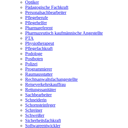
Optiker
Pädagogische Fachkraft
Personalsachbearbeiter
Pflegeberufe
Pflegehelfer
Pharmareferent
Pharmazeutisch kaufmännische Angestellte
PTA
Physiotherapeut
Pflegefachkraft
Podologe
Postboten
Polizei
Programmierer
Raumausstatter
Rechtsanwaltsfachangestellte
Reiseverkehrskauffrau
Rettungssanitäter
Sachbearbeiter
Schneiderin
Schornsteinfeger
Schreiner
Schweißer
Sicherheitsfachkraft
Softwareentwickler