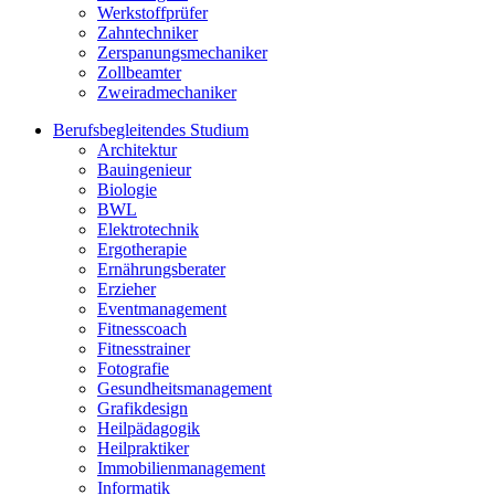
Werkstoffprüfer
Zahntechniker
Zerspanungsmechaniker
Zollbeamter
Zweiradmechaniker
Berufsbegleitendes Studium
Architektur
Bauingenieur
Biologie
BWL
Elektrotechnik
Ergotherapie
Ernährungsberater
Erzieher
Eventmanagement
Fitnesscoach
Fitnesstrainer
Fotografie
Gesundheitsmanagement
Grafikdesign
Heilpädagogik
Heilpraktiker
Immobilienmanagement
Informatik