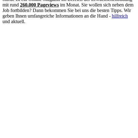
Kauffrau im Gesundheitswesen
mit rund
260.000 Pageviews
im Monat. Sie wollen sich neben dem
Kinderpflegerin
Job fortbilden? Dann bekommen Sie bei uns die besten Tipps. Wir
Klimatechniker
geben Ihnen umfangreiche Informationen an die Hand -
hilfreich
Koch
und aktuell.
Konditor
Kosmetikerin
Kraftfahrzeugmechatroniker
Krankenpflegehelfer
Krankenpfleger
Krankenschwester
Landschaftsgärtner
Lebensmittelkontrolleur
Lebensmitteltechniker
Lehrer
Logopäde
Lokführer
Maler und Lackierer
Masseur
Mediengestalter
Medizinische Dokumentationsassistentin
Medizinische Fachangestellte (MFA)
Optiker
Pädagogische Fachkraft
Personalsachbearbeiter
Pflegeberufe