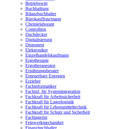
Betriebswirt
Buchhaltung
Bilanzbuchhalter
Bürokauffrau/mann
Chemielaborant
Controlling
Dachdecker
Digitalisierung
Disponent
Elektroniker
Einzelhandelskaufmann
Ergotherapie
Ergotherapeuten
Ernährungsberater
Erneuerbare Energien
Erzieher
Fachinformatiker
Fachinf. für Systemintegration
Fachkraft für Arbeitssicherheit
Fachkraft für Lagerlogistik
Fachkraft für Lebensmitteltechnik
Fachkraft für Schutz und Sicherheit
Fachlagerist
Feinwerkmechaniker
Finanzbuchhalter