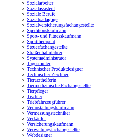
Sozialarbeiter
Sozialassistent
Soziale Berufe
Sozialpädagoge
Sozialversicherungsfachangestellte
Speditionskaufmann
Sport- und Fitnesskaufmann
Sporttherapeut
Steuerfachangestellte
Straßenbahnfahrer
Systemadministrator
Tagesmutter
Technischer Produktdesigner
Technischer Zeichner
Tierarzthelferin
Tiermedizinische Fachangestellte
Tierpfleger
Tischler
Triebfahrzeugführer
Veranstaltungskaufmann
Vermessungstechniker
Verkäufer
Versicherungskaufmann
Verwaltungsfachangestellte
Webdesigner