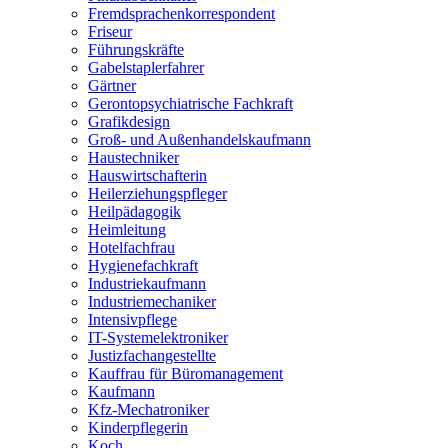
Fremdsprachenkorrespondent
Friseur
Führungskräfte
Gabelstaplerfahrer
Gärtner
Gerontopsychiatrische Fachkraft
Grafikdesign
Groß- und Außenhandelskaufmann
Haustechniker
Hauswirtschafterin
Heilerziehungspfleger
Heilpädagogik
Heimleitung
Hotelfachfrau
Hygienefachkraft
Industriekaufmann
Industriemechaniker
Intensivpflege
IT-Systemelektroniker
Justizfachangestellte
Kauffrau für Büromanagement
Kaufmann
Kfz-Mechatroniker
Kinderpflegerin
Koch