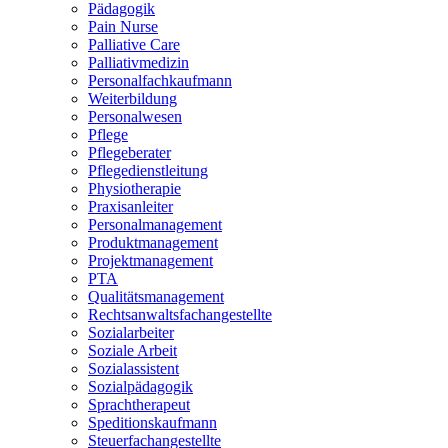
Pädagogik
Pain Nurse
Palliative Care
Palliativmedizin
Personalfachkaufmann
Weiterbildung
Personalwesen
Pflege
Pflegeberater
Pflegedienstleitung
Physiotherapie
Praxisanleiter
Personalmanagement
Produktmanagement
Projektmanagement
PTA
Qualitätsmanagement
Rechtsanwaltsfachangestellte
Sozialarbeiter
Soziale Arbeit
Sozialassistent
Sozialpädagogik
Sprachtherapeut
Speditionskaufmann
Steuerfachangestellte