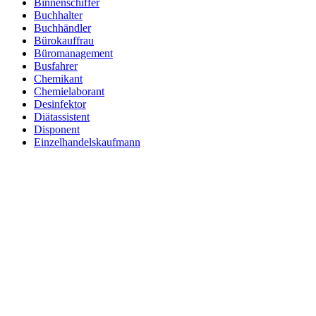
Binnenschiffer
Buchhalter
Buchhändler
Bürokauffrau
Büromanagement
Busfahrer
Chemikant
Chemielaborant
Desinfektor
Diätassistent
Disponent
Einzelhandelskaufmann
Elektroniker
Entspannungstherapeut
Ergotherapeut
Ernährungsberater
Erzieher
Fachinformatiker
Fachinformatiker Anwendungsentwicklung
Fachinformatiker Systemintegration
Fachkraft für Lagerlogistik
Fachlagerist
Fahrlehrer
Fahrzeuglackierer
Familientherapeut