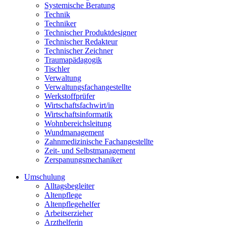
Systemische Beratung
Technik
Techniker
Technischer Produktdesigner
Technischer Redakteur
Technischer Zeichner
Traumapädagogik
Tischler
Verwaltung
Verwaltungsfachangestellte
Werkstoffprüfer
Wirtschaftsfachwirt/in
Wirtschaftsinformatik
Wohnbereichsleitung
Wundmanagement
Zahnmedizinische Fachangestellte
Zeit- und Selbstmanagement
Zerspanungsmechaniker
Umschulung
Alltagsbegleiter
Altenpflege
Altenpflegehelfer
Arbeitserzieher
Arzthelferin