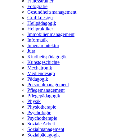
Fitnesstrainer
Fotografie
Gesundheitsmanagement
Grafikdesign
Heilpädagogik
Heilpraktiker
Immobilienmanagement
Informatik
Innenarchitektur
Jura
Kindheitspädagogik
Kunstgeschichte
Mechatronik
Mediendesign
Pädagogik
Personalmanagement
Pflegemanagement
Pflegepädagogik
Physik
Physiotherapie
Psychologie
Psychotherapie
Soziale Arbeit
Sozialmanagement
Sozialpädagogik