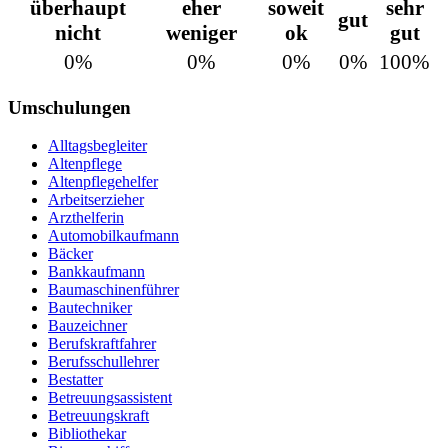
überhaupt
eher
soweit
sehr
gut
nicht
weniger
ok
gut
0%
0%
0%
0%
100%
Umschulungen
Alltagsbegleiter
Altenpflege
Altenpflegehelfer
Arbeitserzieher
Arzthelferin
Automobilkaufmann
Bäcker
Bankkaufmann
Baumaschinenführer
Bautechniker
Bauzeichner
Berufskraftfahrer
Berufsschullehrer
Bestatter
Betreuungsassistent
Betreuungskraft
Bibliothekar