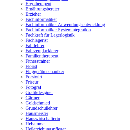
Ergotherapeut
Ernährungsberater
Erzieher
Fachinformatiker
Fachinformatiker Anwendungsentwicklung
Fachinformatiker Systemintegration
Fachkraft für Lagerlogistik
Fachlagerist
Fahrlehrer
Fahrzeuglackierer
Familientherapeut
Fitnesstrainer
Florist
Fluggerätmechaniker
Forstwirt
Friseur
Fotograf
Grafikdesigner
Gärtner
Goldschmied
Grundschullehrer
Hausmeister
Hauswirtschafterin
Hebamme
Heilerziehungspfleger