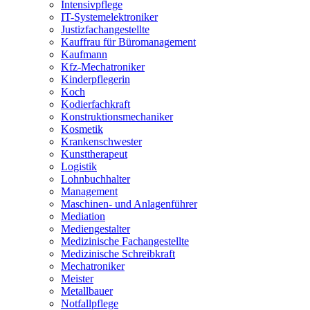
Intensivpflege
IT-Systemelektroniker
Justizfachangestellte
Kauffrau für Büromanagement
Kaufmann
Kfz-Mechatroniker
Kinderpflegerin
Koch
Kodierfachkraft
Konstruktionsmechaniker
Kosmetik
Krankenschwester
Kunsttherapeut
Logistik
Lohnbuchhalter
Management
Maschinen- und Anlagenführer
Mediation
Mediengestalter
Medizinische Fachangestellte
Medizinische Schreibkraft
Mechatroniker
Meister
Metallbauer
Notfallpflege