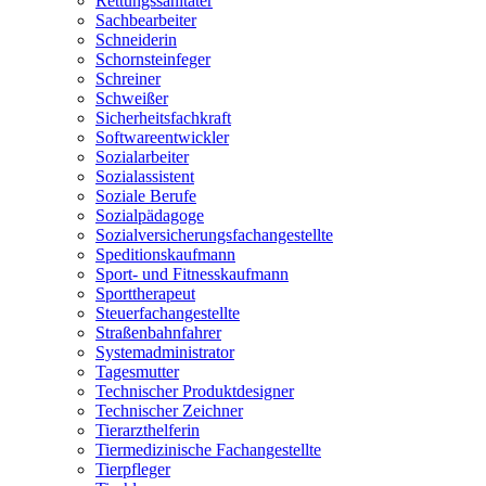
Rettungssanitäter
Sachbearbeiter
Schneiderin
Schornsteinfeger
Schreiner
Schweißer
Sicherheitsfachkraft
Softwareentwickler
Sozialarbeiter
Sozialassistent
Soziale Berufe
Sozialpädagoge
Sozialversicherungsfachangestellte
Speditionskaufmann
Sport- und Fitnesskaufmann
Sporttherapeut
Steuerfachangestellte
Straßenbahnfahrer
Systemadministrator
Tagesmutter
Technischer Produktdesigner
Technischer Zeichner
Tierarzthelferin
Tiermedizinische Fachangestellte
Tierpfleger