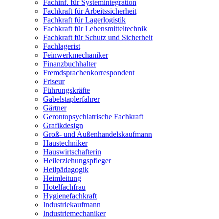
Fachinf. für Systemintegration
Fachkraft für Arbeitssicherheit
Fachkraft für Lagerlogistik
Fachkraft für Lebensmitteltechnik
Fachkraft für Schutz und Sicherheit
Fachlagerist
Feinwerkmechaniker
Finanzbuchhalter
Fremdsprachenkorrespondent
Friseur
Führungskräfte
Gabelstaplerfahrer
Gärtner
Gerontopsychiatrische Fachkraft
Grafikdesign
Groß- und Außenhandelskaufmann
Haustechniker
Hauswirtschafterin
Heilerziehungspfleger
Heilpädagogik
Heimleitung
Hotelfachfrau
Hygienefachkraft
Industriekaufmann
Industriemechaniker