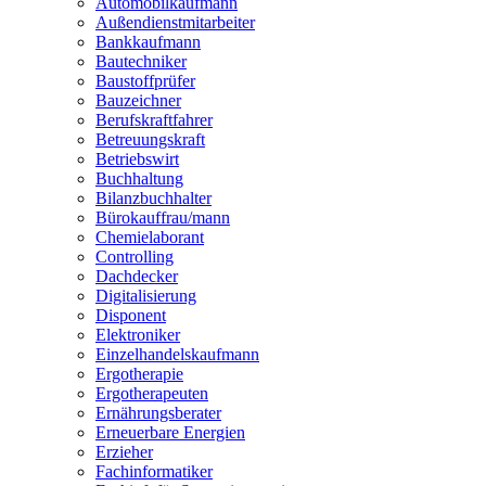
Automobilkaufmann
Zahntechniker
Außendienstmitarbeiter
Zerspanungsmechaniker
Bankkaufmann
Zollbeamter
Bautechniker
Zweiradmechaniker
Baustoffprüfer
Bauzeichner
Berufskraftfahrer
Betreuungskraft
Betriebswirt
Buchhaltung
Bilanzbuchhalter
Bürokauffrau/mann
Chemielaborant
Controlling
Dachdecker
Digitalisierung
Disponent
Elektroniker
Einzelhandelskaufmann
Ergotherapie
Ergotherapeuten
Ernährungsberater
Erneuerbare Energien
Erzieher
Fachinformatiker