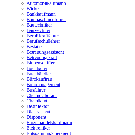
Automobilkaufmann
Bäcker
Bankkaufmann
Baumaschinenführer
Bautechniker
Bauzeichner
Berufskraftfahrer
Berufsschullehrer
Bestatter
Betreuungsassistent
Betreuungskraft
Binnenschiffer
Buchhalter
Buchhändler
Bürokauffrau
Büromanagement
Busfahrer
Chemielaborant
Chemikant
Desinfektor
Diätassistent
Disponent
Einzelhandelskaufmann
Elektroniker
Entspannungstherapeut