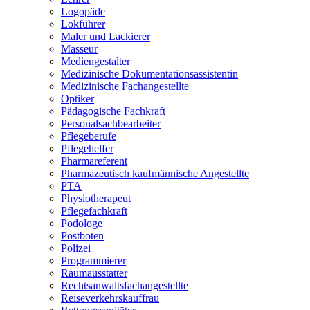
Logopäde
Lokführer
Maler und Lackierer
Masseur
Mediengestalter
Medizinische Dokumentationsassistentin
Medizinische Fachangestellte
Optiker
Pädagogische Fachkraft
Personalsachbearbeiter
Pflegeberufe
Pflegehelfer
Pharmareferent
Pharmazeutisch kaufmännische Angestellte
PTA
Physiotherapeut
Pflegefachkraft
Podologe
Postboten
Polizei
Programmierer
Raumausstatter
Rechtsanwaltsfachangestellte
Reiseverkehrskauffrau