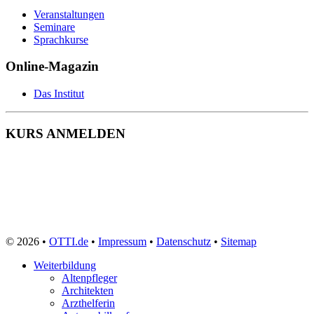
Sozialarbeiter
Veranstaltungen
Sozialassistent
Seminare
Soziale Berufe
Sprachkurse
Sozialpädagoge
Sozialversicherungsfachangestellte
Online-Magazin
Speditionskaufmann
Sporttherapeut
Das Institut
Sport- und Fitnesskaufmann
Steuerfachangestellte
Systemadministrator
KURS ANMELDEN
Tagesmutter
Technischer Produktdesigner
Technischer Zeichner
Tierarzthelferin
Tiermedizinische Fachangestellte
Tierpfleger
Tischler
Triebfahrzeugführer
Veranstaltungskaufmann
© 2026 •
OTTI.de
•
Impressum
•
Datenschutz
•
Sitemap
Verkäufer
Vermessungstechniker
Weiterbildung
Versicherungskaufmann
Altenpfleger
Verwaltungsfachangestellte
Architekten
Webdesigner
Arzthelferin
Werkstoffprüfer