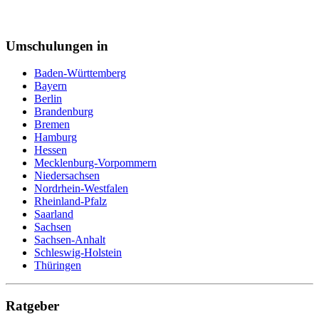
Personalsachbearbeiter
Pflegeberufe
Pflegefachkraft
Umschulungen in
Pflegehelfer
Pharmareferent
Pharmazeutisch kaufmännische Angestellte
Baden-Württemberg
Pharmazeutisch-technischer Assistent (PTA)
Bayern
Physiotherapeut
Berlin
Podologe
Brandenburg
Polizei
Bremen
Postbote
Hamburg
Programmierer
Hessen
Psychotherapeut
Mecklenburg-Vorpommern
Raumausstatter
Niedersachsen
Rechtsanwaltsfachangestellte
Nordrhein-Westfalen
Reiseverkehrskauffrau
Rheinland-Pfalz
Rettungssanitäter
Saarland
Sachbearbeiter
Sachsen
Schneiderin
Sachsen-Anhalt
Schornsteinfeger
Schleswig-Holstein
Schreiner
Thüringen
Schweißer
Sicherheitsfachkraft
Straßenbahnfahrer
Ratgeber
Softwareentwickler