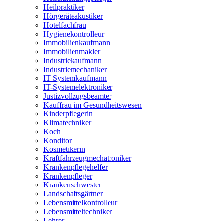
Heilpraktiker
Hörgeräteakustiker
Hotelfachfrau
Hygienekontrolleur
Immobilienkaufmann
Immobilienmakler
Industriekaufmann
Industriemechaniker
IT Systemkaufmann
IT-Systemelektroniker
Justizvollzugsbeamter
Kauffrau im Gesundheitswesen
Kinderpflegerin
Klimatechniker
Koch
Konditor
Kosmetikerin
Kraftfahrzeugmechatroniker
Krankenpflegehelfer
Krankenpfleger
Krankenschwester
Landschaftsgärtner
Lebensmittelkontrolleur
Lebensmitteltechniker
Lehrer